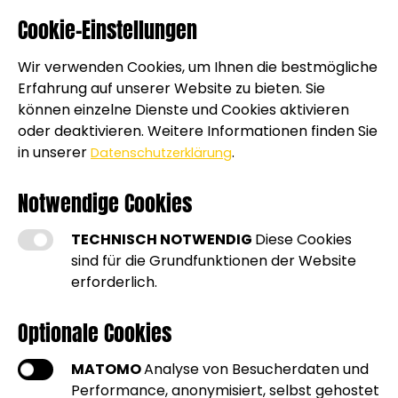
RohrStar Rohrreinigung
Cookie-Einstellungen
Wir verwenden Cookies, um Ihnen die bestmögliche
Erfahrung auf unserer Website zu bieten. Sie
können einzelne Dienste und Cookies aktivieren
oder deaktivieren. Weitere Informationen finden Sie
DIENSTLEISTUNGEN
in unserer
.
Datenschutzerklärung
RUND UMS ROHR
Notwendige Cookies
24-STD.SERVICE BEI ROHRVERSTOPFUNGEN
TECHNISCH NOTWENDIG
Diese Cookies
sind für die Grundfunktionen der Website
erforderlich.
Finden Sie den RohrStar-Partner für Ihre Region
Optionale Cookies
MATOMO
Analyse von Besucherdaten und
Performance, anonymisiert, selbst gehostet