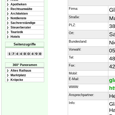
Apotheken
Firma:
Gl
Rechtsanwälte
Architekten
Straße:
Ma
Notdienste
Sachverständige
PLZ:
3
Steuerberater
Touristik
Ort:
Sa
Hotels
Bundesland:
Ni
Seitenzugriffe
Vorwahl:
0
Tel:
4
360° Panoramen
Fax:
4
Altes Rathaus
Mobil:
Marktplatz
E-Mail:
gl
Kröpcke
WWW:
ht
Ansprechpartner:
He
Info:
Gl
Ha