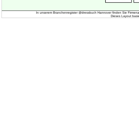
In unserem Branchenregister @dressbuch Hannover finden Sie Firmena
Dieses Layout basi