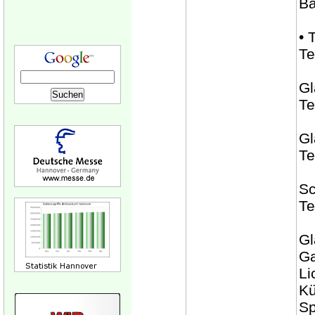
Ba
• 
Te
Gl
Te
Gl
Te
Sc
Te
Gl
Ga
Li
Kü
Sp