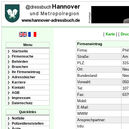
[
Karte
] [
Druc
Firmeneintrag
Menu
Firma:
Phi
Startseite
Firmensuche
Straße:
Am 
Behörden
PLZ:
315
Branchen
Ort:
Neu
Ihr Firmeneintrag
Bundesland:
Nie
Adressbücher
Vorwahl:
050
Karriere
Kontakt
Tel:
107
AGB
Fax:
637
Impressum
Mobil:
Datenschutz
E-Mail:
Quicklinks
WWW:
Notfälle
Ansprechpartner:
Polizeidienststellen
Info:
Ärzte