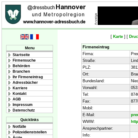
[
Karte
] [
Druc
Firmeneintrag
Menu
Firma:
Pre
Startseite
Firmensuche
Straße:
Lind
Behörden
PLZ:
381
Branchen
Ort:
Bra
Ihr Firmeneintrag
Bundesland:
Nie
Adressbücher
Vorwahl:
053
Karriere
Kontakt
Tel:
874
AGB
Fax:
877
Impressum
Mobil:
Datenschutz
E-Mail:
pre
Quicklinks
WWW:
htt
Notfälle
Ansprechpartner:
Polizeidienststellen
Info:
Ärzte