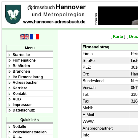
[
Karte
] [
Druc
Firmeneintrag
Menu
Firma:
Rei
Startseite
Firmensuche
Straße:
List
Behörden
PLZ:
301
Branchen
Ort:
Han
Ihr Firmeneintrag
Bundesland:
Nie
Adressbücher
Vorwahl:
051
Karriere
Kontakt
Tel:
318
AGB
Fax:
318
Impressum
Mobil:
Datenschutz
E-Mail:
Quicklinks
WWW:
Notfälle
Ansprechpartner:
Polizeidienststellen
Info:
Ärzte