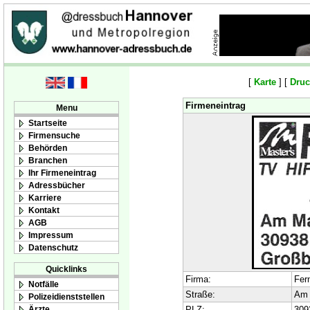
[
Karte
] [
Druc
Firmeneintrag
Menu
Startseite
Firmensuche
Behörden
Branchen
Ihr Firmeneintrag
Adressbücher
Karriere
Kontakt
AGB
Impressum
Datenschutz
Quicklinks
Firma:
Fer
Notfälle
Straße:
Am 
Polizeidienststellen
Ärzte
PLZ:
309