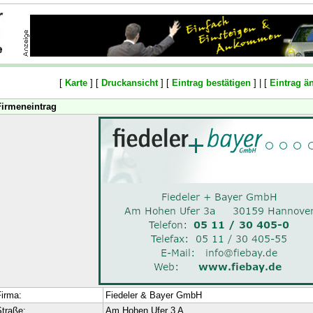
[
Karte
] [
Druckansicht
] [
Eintrag bestätigen
] | [
Eintrag ä
Firmeneintrag
irma:
Fiedeler & Bayer GmbH
traße:
Am Hohen Ufer 3 A