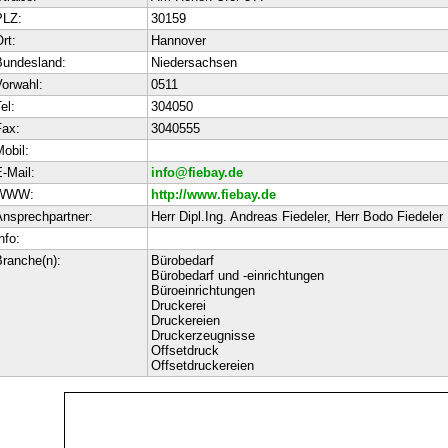
PLZ:
30159
rt:
Hannover
Bundesland:
Niedersachsen
orwahl:
0511
el:
304050
ax:
3040555
obil:
-Mail:
info@fiebay.de
WWW:
http://www.fiebay.de
nsprechpartner:
Herr Dipl.Ing. Andreas Fiedeler, Herr Bodo Fiedeler
nfo:
ranche(n):
Bürobedarf
Bürobedarf und -einrichtungen
Büroeinrichtungen
Druckerei
Druckereien
Druckerzeugnisse
Offsetdruck
Offsetdruckereien