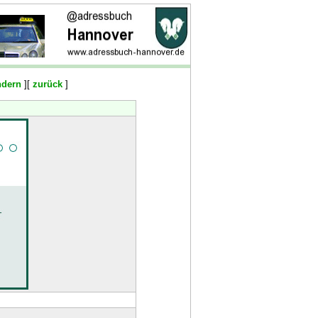
ndern
][
zurück
]