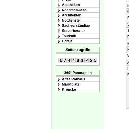
Apotheken
Rechtsanwälte
O
Architekten
Notdienste
V
Sachverständige
T
Steuerberater
Touristik
F
Hotels
M
E
Seitenzugriffe
A
I
360° Panoramen
B
Altes Rathaus
Marktplatz
Kröpcke