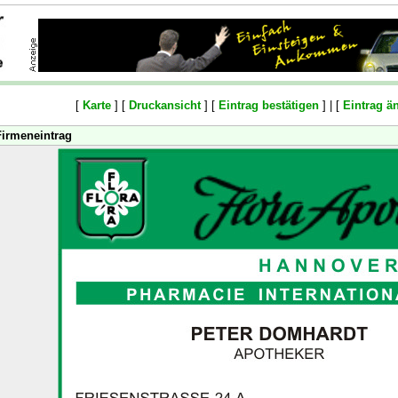
[
Karte
] [
Druckansicht
] [
Eintrag bestätigen
] | [
Eintrag ä
Firmeneintrag