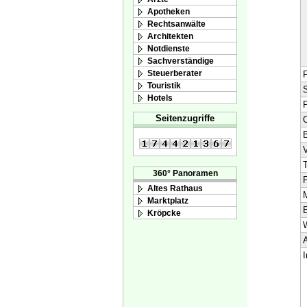
Apotheken
Rechtsanwälte
Architekten
Notdienste
Sachverständige
Steuerberater
F
Touristik
S
Hotels
Seitenzugriffe
O
V
T
360° Panoramen
F
Altes Rathaus
M
Marktplatz
E
Kröpcke
A
I