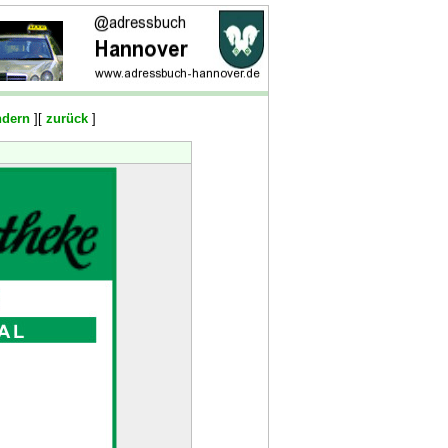
ndern
][
zurück
]