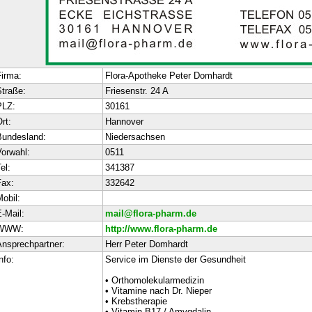
irma:
Flora-Apotheke Peter Domhardt
traße:
Friesenstr. 24 A
PLZ:
30161
rt:
Hannover
Bundesland:
Niedersachsen
orwahl:
0511
el:
341387
ax:
332642
obil:
-Mail:
mail@flora-pharm.de
WWW:
http://www.flora-pharm.de
nsprechpartner:
Herr Peter Domhardt
nfo:
Service im Dienste der Gesundheit
• Orthomolekularmedizin
• Vitamine nach Dr. Nieper
• Krebstherapie
• Vitamin B17 / Amygdalin