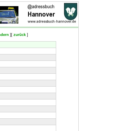
ndern
][
zurück
]