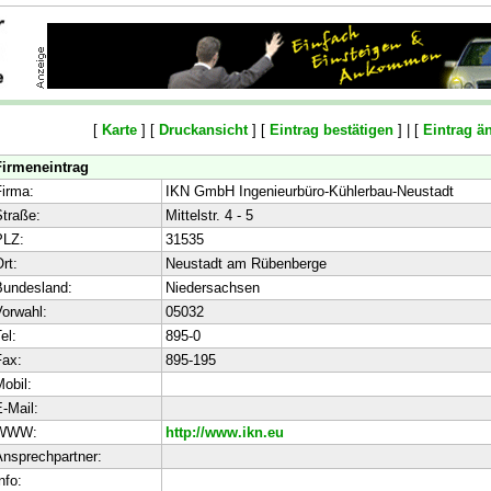
[
Karte
] [
Druckansicht
] [
Eintrag bestätigen
] | [
Eintrag ä
Firmeneintrag
irma:
IKN GmbH Ingenieurbüro-Kühlerbau-Neustadt
traße:
Mittelstr. 4 - 5
PLZ:
31535
rt:
Neustadt am Rübenberge
Bundesland:
Niedersachsen
orwahl:
05032
el:
895-0
ax:
895-195
obil:
-Mail:
WWW:
http://www.ikn.eu
nsprechpartner:
nfo: