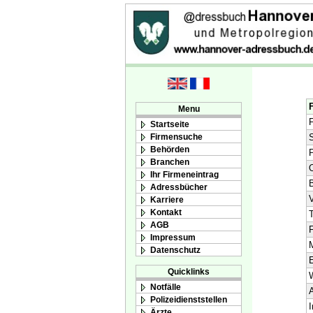
Menu
F
Startseite
Firmensuche
S
Behörden
Branchen
O
Ihr Firmeneintrag
Adressbücher
V
Karriere
Kontakt
T
AGB
F
Impressum
M
Datenschutz
E
Quicklinks
Notfälle
A
Polizeidienststellen
I
Ärzte