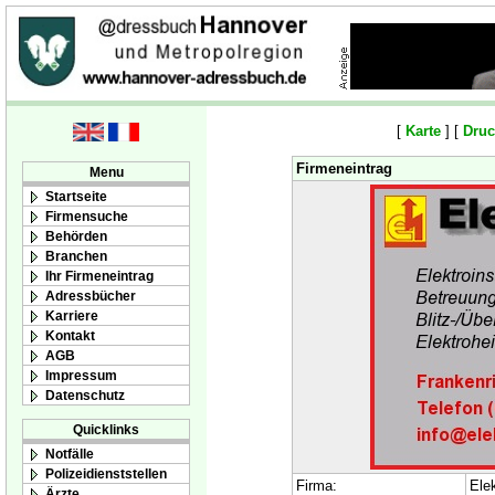
[
Karte
] [
Druc
Firmeneintrag
Menu
Startseite
Firmensuche
Behörden
Branchen
Ihr Firmeneintrag
Adressbücher
Karriere
Kontakt
AGB
Impressum
Datenschutz
Quicklinks
Notfälle
Polizeidienststellen
Firma:
Ele
Ärzte