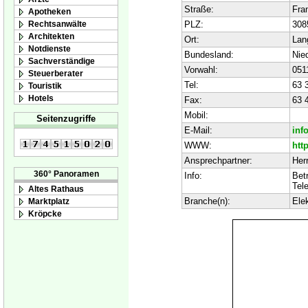
Straße:
Fra
Apotheken
Rechtsanwälte
PLZ:
308
Architekten
Ort:
Lan
Notdienste
Bundesland:
Nie
Sachverständige
Vorwahl:
051
Steuerberater
Tel:
63 
Touristik
Hotels
Fax:
63 
Mobil:
Seitenzugriffe
E-Mail:
inf
WWW:
htt
Ansprechpartner:
Her
360° Panoramen
Info:
Bet
Tel
Altes Rathaus
Branche(n):
Elek
Marktplatz
Kröpcke