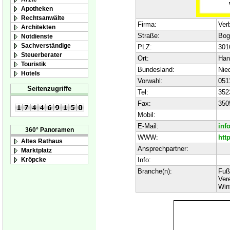
Apotheken
Rechtsanwälte
Firma:
Ver
Architekten
Straße:
Bog
Notdienste
Sachverständige
PLZ:
301
Steuerberater
Ort:
Han
Touristik
Bundesland:
Nie
Hotels
Vorwahl:
051
Seitenzugriffe
Tel:
352
Fax:
350
Mobil:
E-Mail:
inf
360° Panoramen
WWW:
htt
Altes Rathaus
Ansprechpartner:
Marktplatz
Info:
Kröpcke
Branche(n):
Fuß
Ver
Win