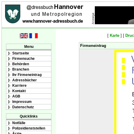
[
Karte
] [
Druc
Firmeneintrag
Menu
Startseite
Firmensuche
Behörden
Branchen
Ihr Firmeneintrag
Adressbücher
Karriere
Kontakt
AGB
Impressum
Datenschutz
Quicklinks
Notfälle
Polizeidienststellen
Ärzte