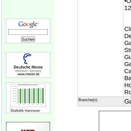
•Ö
12
Cl
De
Ga
St
Gu
Ga
Ca
Ba
Ho
Ro
Branche(n):
Ga