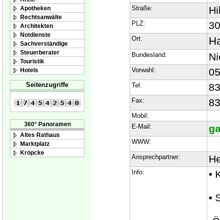
Straße:
Hi
Apotheken
Rechtsanwälte
PLZ:
3
Architekten
Notdienste
Ort:
Ha
Sachverständige
Steuerberater
Bundesland:
Ni
Touristik
Vorwahl:
05
Hotels
Seitenzugriffe
Tel:
8
Fax:
83
Mobil:
360° Panoramen
E-Mail:
ga
Altes Rathaus
WWW:
Marktplatz
Kröpcke
Ansprechpartner:
He
Info:
• 
• 