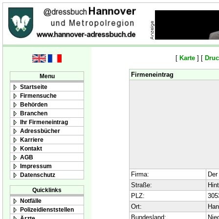
[
Karte
] [
Druc
Firmeneintrag
Menu
Startseite
Firmensuche
Behörden
Branchen
Ihr Firmeneintrag
Adressbücher
Karriere
Kontakt
AGB
Impressum
Firma:
Der
Datenschutz
Straße:
Hin
Quicklinks
PLZ:
305
Notfälle
Ort:
Han
Polizeidienststellen
Bundesland:
Nie
Ärzte