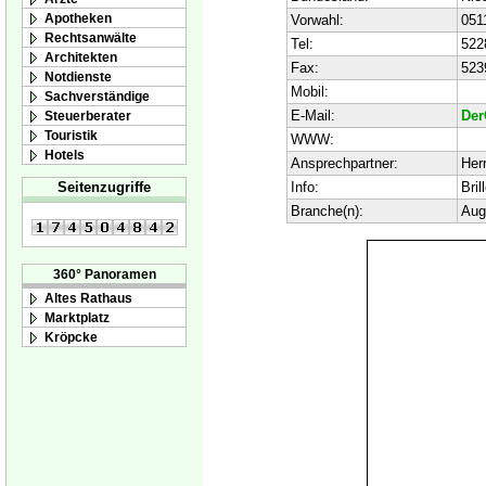
Apotheken
Vorwahl:
051
Rechtsanwälte
Tel:
522
Architekten
Fax:
523
Notdienste
Mobil:
Sachverständige
E-Mail:
Der
Steuerberater
Touristik
WWW:
Hotels
Ansprechpartner:
Her
Info:
Bril
Seitenzugriffe
Branche(n):
Aug
360° Panoramen
Altes Rathaus
Marktplatz
Kröpcke