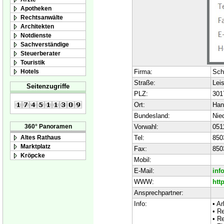
Apotheken
Rechtsanwälte
Architekten
Notdienste
Sachverständige
Steuerberater
Touristik
Hotels
Firma:
Sch
Straße:
Leis
Seitenzugriffe
PLZ:
301
Ort:
Han
Bundesland:
Nie
Vorwahl:
051
360° Panoramen
Tel:
850
Altes Rathaus
Marktplatz
Fax:
850
Kröpcke
Mobil:
E-Mail:
inf
WWW:
htt
Ansprechpartner:
Info:
• Ar
• R
• Re