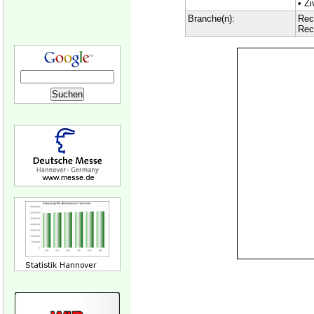
• Zi
Branche(n):
Rec
Rec