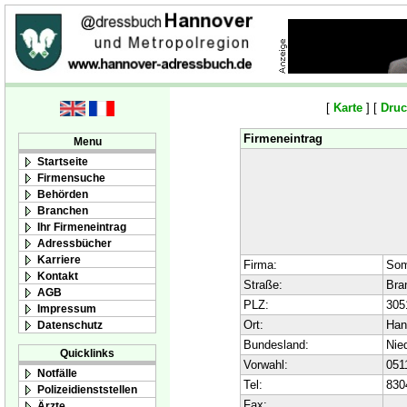
[
Karte
] [
Druc
Firmeneintrag
Menu
Startseite
Firmensuche
Behörden
Branchen
Ihr Firmeneintrag
Adressbücher
Karriere
Firma:
Som
Kontakt
Straße:
Bra
AGB
PLZ:
305
Impressum
Ort:
Han
Datenschutz
Bundesland:
Nie
Quicklinks
Vorwahl:
051
Notfälle
Tel:
830
Polizeidienststellen
Fax:
Ärzte