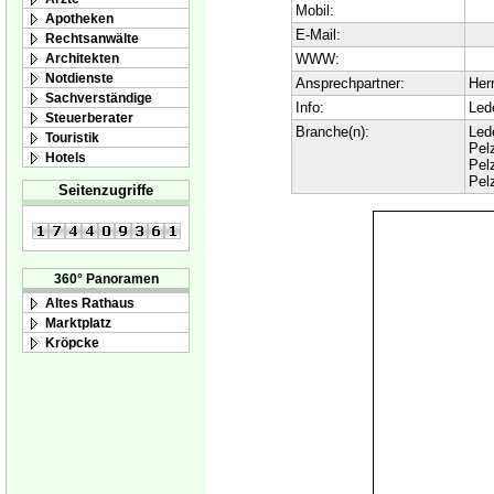
Mobil:
Apotheken
E-Mail:
Rechtsanwälte
Architekten
WWW:
Notdienste
Ansprechpartner:
Her
Sachverständige
Info:
Led
Steuerberater
Branche(n):
Led
Touristik
Pelz
Hotels
Pel
Pel
Seitenzugriffe
360° Panoramen
Altes Rathaus
Marktplatz
Kröpcke