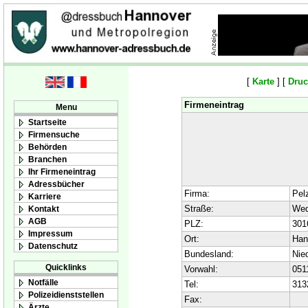
[
Karte
] [
Druc
Firmeneintrag
Menu
Startseite
Firmensuche
Behörden
Branchen
Ihr Firmeneintrag
Adressbücher
Firma:
Pelz
Karriere
Straße:
Wed
Kontakt
AGB
PLZ:
301
Impressum
Ort:
Han
Datenschutz
Bundesland:
Nie
Quicklinks
Vorwahl:
051
Notfälle
Tel:
313
Polizeidienststellen
Fax:
Ärzte