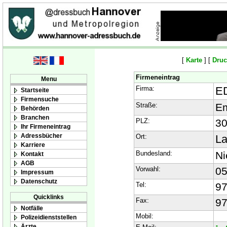
[
Karte
] [
Druc
Firmeneintrag
Menu
Firma:
E
Startseite
Firmensuche
Straße:
Em
Behörden
Branchen
PLZ:
3
Ihr Firmeneintrag
Adressbücher
Ort:
L
Karriere
Bundesland:
Ni
Kontakt
AGB
Vorwahl:
05
Impressum
Datenschutz
Tel:
97
Quicklinks
Fax:
97
Notfälle
Mobil:
Polizeidienststellen
Ärzte