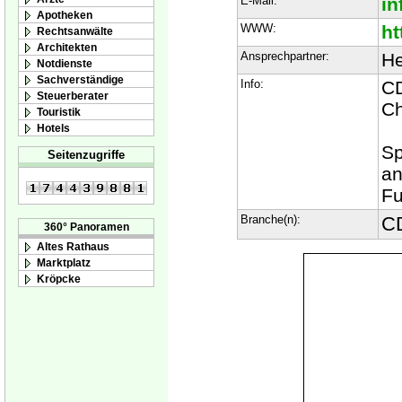
E-Mail:
i
Apotheken
WWW:
ht
Rechtsanwälte
Architekten
Ansprechpartner:
He
Notdienste
Sachverständige
Info:
CD
Steuerberater
Ch
Touristik
Hotels
Sp
Seitenzugriffe
an
Fu
Branche(n):
CD
360° Panoramen
Altes Rathaus
Marktplatz
Kröpcke