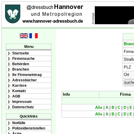
Bran
Menu
Firm
Startseite
Firmensuche
Straß
Behörden
PLZ
Branchen
Ort
Ihr Firmeneintrag
Adressbücher
Karriere
Kontakt
Info
Firma
AGB
Impressum
Datenschutz
Alle
|
A
|
B
|
C
|
D
|
E
Alle
|
A
|
B
|
C
|
D
|
E
Quicklinks
Notfälle
Polizeidienststellen
Ärzte