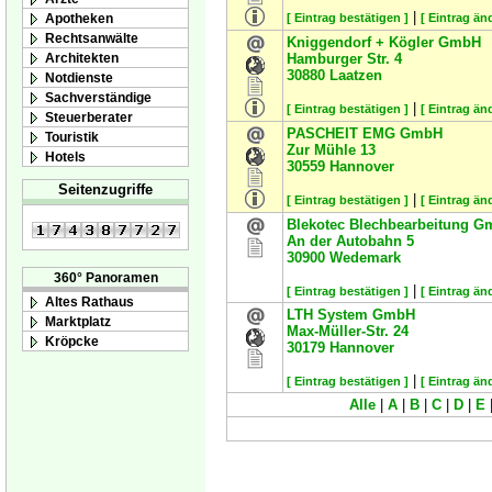
|
Apotheken
[ Eintrag bestätigen ]
[ Eintrag än
Rechtsanwälte
Kniggendorf + Kögler GmbH
Architekten
Hamburger Str. 4
30880
Laatzen
Notdienste
Sachverständige
|
[ Eintrag bestätigen ]
[ Eintrag än
Steuerberater
PASCHEIT EMG GmbH
Touristik
Zur Mühle 13
Hotels
30559
Hannover
Seitenzugriffe
|
[ Eintrag bestätigen ]
[ Eintrag än
Blekotec Blechbearbeitung 
An der Autobahn 5
30900
Wedemark
360° Panoramen
|
[ Eintrag bestätigen ]
[ Eintrag än
Altes Rathaus
LTH System GmbH
Marktplatz
Max-Müller-Str. 24
Kröpcke
30179
Hannover
|
[ Eintrag bestätigen ]
[ Eintrag än
Alle
|
A
|
B
|
C
|
D
|
E