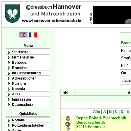
Bran
Menu
Firm
Startseite
Firmensuche
Straß
Behörden
PLZ
Branchen
Ort
Ihr Firmeneintrag
Adressbücher
Karriere
Kontakt
Info
Fi
AGB
Impressum
Datenschutz
Alle
|
A
|
B
|
C
|
D
|
E
Quicklinks
Deppe Rohr & Blechtechnik
Notfälle
Beneckeallee 36
Polizeidienststellen
30419
Hannover
Ärzte