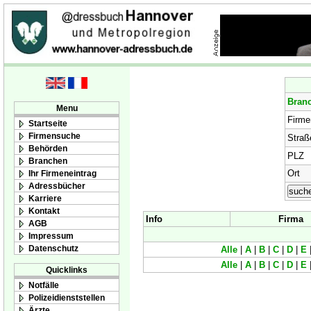
Bran
Menu
Firm
Startseite
Firmensuche
Straß
Behörden
PLZ
Branchen
Ort
Ihr Firmeneintrag
Adressbücher
Karriere
Kontakt
Info
Firma
AGB
Impressum
Datenschutz
Alle
|
A
|
B
|
C
|
D
|
E
Alle
|
A
|
B
|
C
|
D
|
E
Quicklinks
Notfälle
Polizeidienststellen
Ärzte