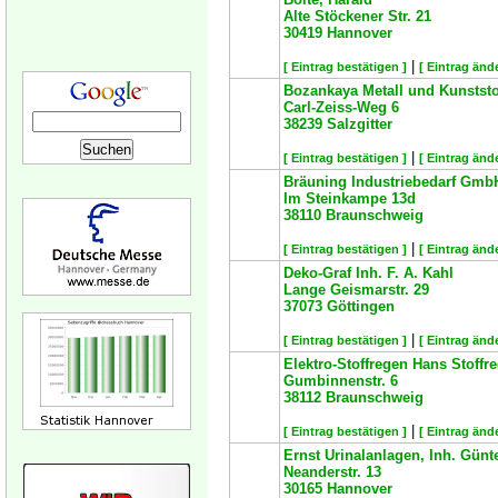
Alte Stöckener Str. 21
30419
Hannover
|
[ Eintrag bestätigen ]
[ Eintrag änd
Bozankaya Metall und Kunstst
Carl-Zeiss-Weg 6
38239
Salzgitter
|
[ Eintrag bestätigen ]
[ Eintrag änd
Bräuning Industriebedarf GmbH
Im Steinkampe 13d
38110
Braunschweig
|
[ Eintrag bestätigen ]
[ Eintrag änd
Deko-Graf Inh. F. A. Kahl
Lange Geismarstr. 29
37073
Göttingen
|
[ Eintrag bestätigen ]
[ Eintrag änd
Elektro-Stoffregen Hans Stoffr
Gumbinnenstr. 6
38112
Braunschweig
|
[ Eintrag bestätigen ]
[ Eintrag änd
Ernst Urinalanlagen, Inh. Günte
Neanderstr. 13
30165
Hannover