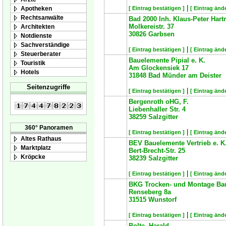
|
Apotheken
[ Eintrag bestätigen ]
[ Eintrag änd
Rechtsanwälte
Bad 2000 Inh. Klaus-Peter Har
Molkereistr. 37
Architekten
30826
Garbsen
Notdienste
Sachverständige
|
[ Eintrag bestätigen ]
[ Eintrag änd
Steuerberater
Bauelemente Pipial e. K.
Touristik
Am Glockensiek 17
Hotels
31848
Bad Münder am Deister
Seitenzugriffe
|
[ Eintrag bestätigen ]
[ Eintrag änd
Bergenroth oHG, F.
Liebenhaller Str. 4
38259
Salzgitter
360° Panoramen
|
[ Eintrag bestätigen ]
[ Eintrag änd
Altes Rathaus
BEV Bauelemente Vertrieb e. K
Marktplatz
Bert-Brecht-Str. 25
Kröpcke
38239
Salzgitter
|
[ Eintrag bestätigen ]
[ Eintrag änd
BKG Trocken- und Montage B
Renseberg 8a
31515
Wunstorf
|
[ Eintrag bestätigen ]
[ Eintrag änd
Bolte, Harald