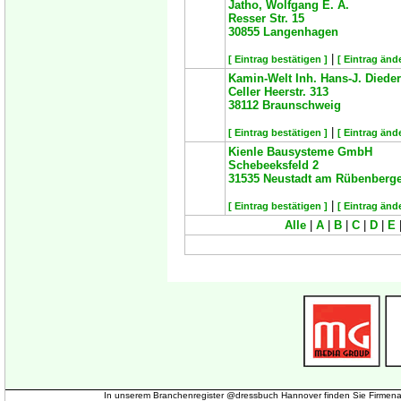
Jatho, Wolfgang E. A.
Resser Str. 15
30855
Langenhagen
|
[ Eintrag bestätigen ]
[ Eintrag änd
Kamin-Welt Inh. Hans-J. Diede
Celler Heerstr. 313
38112
Braunschweig
|
[ Eintrag bestätigen ]
[ Eintrag änd
Kienle Bausysteme GmbH
Schebeeksfeld 2
31535
Neustadt am Rübenberg
|
[ Eintrag bestätigen ]
[ Eintrag änd
Alle
|
A
|
B
|
C
|
D
|
E
In unserem Branchenregister @dressbuch Hannover finden Sie Firmena