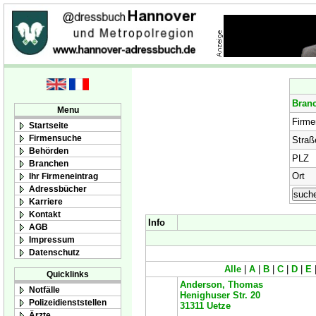
Bran
Menu
Firm
Startseite
Firmensuche
Straß
Behörden
PLZ
Branchen
Ort
Ihr Firmeneintrag
Adressbücher
Karriere
Kontakt
Info
AGB
Impressum
Datenschutz
Alle
|
A
|
B
|
C
|
D
|
E
Quicklinks
Anderson, Thomas
Notfälle
Henighuser Str. 20
Polizeidienststellen
31311
Uetze
Ärzte