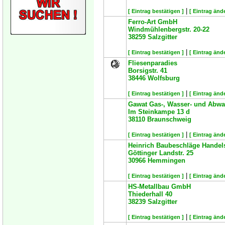
|
[ Eintrag bestätigen ]
[ Eintrag änd
Ferro-Art GmbH
Windmühlenbergstr. 20-22
38259
Salzgitter
|
[ Eintrag bestätigen ]
[ Eintrag änd
Fliesenparadies
Borsigstr. 41
38446
Wolfsburg
|
[ Eintrag bestätigen ]
[ Eintrag änd
Gawat Gas-, Wasser- und Abw
Im Steinkampe 13 d
38110
Braunschweig
|
[ Eintrag bestätigen ]
[ Eintrag änd
Heinrich Baubeschläge Hande
Göttinger Landstr. 25
30966
Hemmingen
|
[ Eintrag bestätigen ]
[ Eintrag änd
HS-Metallbau GmbH
Thiederhall 40
38239
Salzgitter
|
[ Eintrag bestätigen ]
[ Eintrag änd