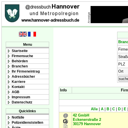
Bran
Menu
Firm
Startseite
Firmensuche
Straß
Behörden
PLZ
Branchen
Ort
Ihr Firmeneintrag
Adressbücher
Karriere
Kontakt
Info
Fir
AGB
Impressum
Datenschutz
Alle
|
A
|
B
|
C
|
D
|
E
Quicklinks
42 GmbH
Notfälle
Eckenerstraße 2
Polizeidienststellen
30179
Hannover
Ärzte