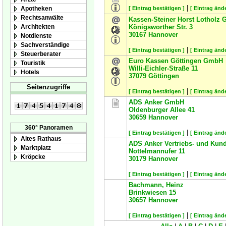
|
Apotheken
[ Eintrag bestätigen ]
[ Eintrag änd
Rechtsanwälte
Kassen-Steiner Horst Lotholz
Architekten
Königsworther Str. 3
30167
Hannover
Notdienste
Sachverständige
|
[ Eintrag bestätigen ]
[ Eintrag änd
Steuerberater
Euro Kassen Göttingen GmbH
Touristik
Willi-Eichler-Straße 11
Hotels
37079
Göttingen
Seitenzugriffe
|
[ Eintrag bestätigen ]
[ Eintrag änd
ADS Anker GmbH
Oldenburger Allee 41
30659
Hannover
360° Panoramen
|
[ Eintrag bestätigen ]
[ Eintrag änd
Altes Rathaus
ADS Anker Vertriebs- und Kun
Marktplatz
Nottelmannufer 11
Kröpcke
30179
Hannover
|
[ Eintrag bestätigen ]
[ Eintrag änd
Bachmann, Heinz
Brinkwiesen 15
30657
Hannover
|
[ Eintrag bestätigen ]
[ Eintrag änd