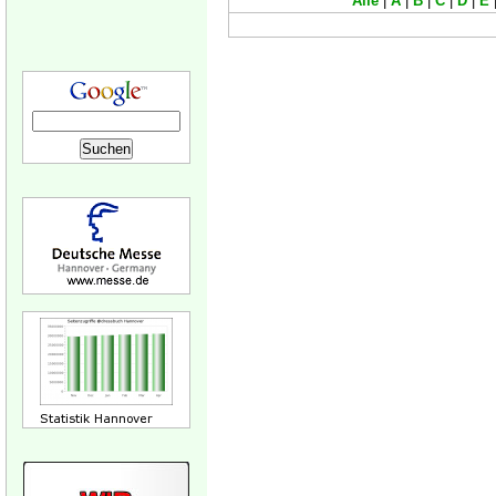
Alle
|
A
|
B
|
C
|
D
|
E