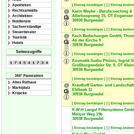
|
Apotheken
[ Eintrag bestätigen ]
[ Eintrag ändern
Rechtsanwälte
Karin Weyler - Berufscoaching & 
Allerhoopsweg 15, OT Engensen
Architekten
30938
Burgwedel
Notdienste
Sachverständige
|
[ Eintrag bestätigen ]
[ Eintrag ändern
Steuerberater
Koch Bedachungen GmbH, Thom
Touristik
An der Kirche 9
Hotels
30938
Burgwedel
Seitenzugriffe
|
[ Eintrag bestätigen ]
[ Eintrag ändern
Kosmetik-Sudio Phönix, Ingrid S
Großburgwedeler Str. 9, OT Klei
30938
Burgwedel
360° Panoramen
|
[ Eintrag bestätigen ]
[ Eintrag ändern
Altes Rathaus
Krauthoff Garten- und Landscha
Marktplatz
Ehlbeek 11
Kröpcke
30938
Burgwedel
|
[ Eintrag bestätigen ]
[ Eintrag ändern
K-W-H Langel Filtersysteme Gm
Meitzer Weg 19b
30938
Burgwedel
|
[ Eintrag bestätigen ]
[ Eintrag ändern