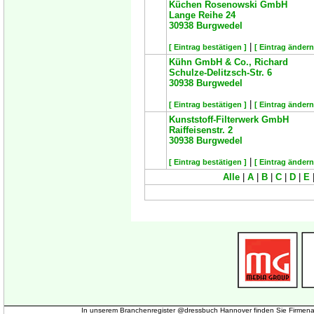
Küchen Rosenowski GmbH
Lange Reihe 24
30938
Burgwedel
|
[ Eintrag bestätigen ]
[ Eintrag ändern
Kühn GmbH & Co., Richard
Schulze-Delitzsch-Str. 6
30938
Burgwedel
|
[ Eintrag bestätigen ]
[ Eintrag ändern
Kunststoff-Filterwerk GmbH
Raiffeisenstr. 2
30938
Burgwedel
|
[ Eintrag bestätigen ]
[ Eintrag ändern
Alle
|
A
|
B
|
C
|
D
|
E
In unserem Branchenregister @dressbuch Hannover finden Sie Firmena