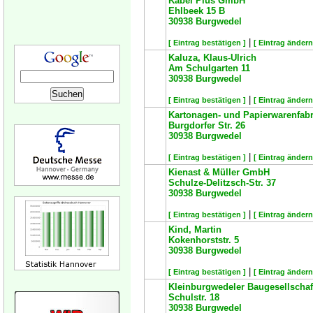
Kabel Plus GmbH
Ehlbeek 15 B
30938
Burgwedel
|
[ Eintrag bestätigen ]
[ Eintrag ändern
Kaluza, Klaus-Ulrich
Am Schulgarten 11
30938
Burgwedel
|
[ Eintrag bestätigen ]
[ Eintrag ändern
Kartonagen- und Papierwarenfabr
Burgdorfer Str. 26
30938
Burgwedel
|
[ Eintrag bestätigen ]
[ Eintrag ändern
Kienast & Müller GmbH
Schulze-Delitzsch-Str. 37
30938
Burgwedel
|
[ Eintrag bestätigen ]
[ Eintrag ändern
Kind, Martin
Kokenhorststr. 5
30938
Burgwedel
|
[ Eintrag bestätigen ]
[ Eintrag ändern
Kleinburgwedeler Baugesellscha
Schulstr. 18
30938
Burgwedel