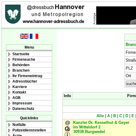
Bran
Menu
Firm
Startseite
Firmensuche
Straß
Behörden
PLZ
Branchen
Ort
Ihr Firmeneintrag
Adressbücher
Karriere
Kontakt
Info
Firm
AGB
Impressum
Datenschutz
Alle
|
A
|
B
|
C
|
D
|
E
Quicklinks
Kanzlei Dr. Kesselhut & Geyer
Notfälle
Im Mitteldorf 2
Polizeidienststellen
30938
Burgwedel
Ärzte