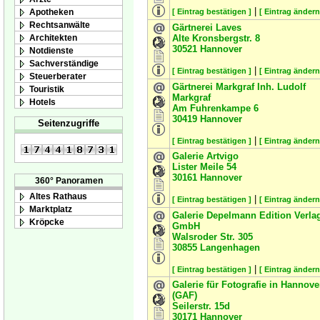
|
Apotheken
[ Eintrag bestätigen ]
[ Eintrag ändern
Rechtsanwälte
Gärtnerei Laves
Architekten
Alte Kronsbergstr. 8
30521
Hannover
Notdienste
Sachverständige
|
[ Eintrag bestätigen ]
[ Eintrag ändern
Steuerberater
Gärtnerei Markgraf Inh. Ludolf
Touristik
Markgraf
Hotels
Am Fuhrenkampe 6
30419
Hannover
Seitenzugriffe
|
[ Eintrag bestätigen ]
[ Eintrag ändern
Galerie Artvigo
Lister Meile 54
30161
Hannover
360° Panoramen
Altes Rathaus
|
[ Eintrag bestätigen ]
[ Eintrag ändern
Marktplatz
Galerie Depelmann Edition Verla
Kröpcke
GmbH
Walsroder Str. 305
30855
Langenhagen
|
[ Eintrag bestätigen ]
[ Eintrag ändern
Galerie für Fotografie in Hannove
(GAF)
Seilerstr. 15d
30171
Hannover