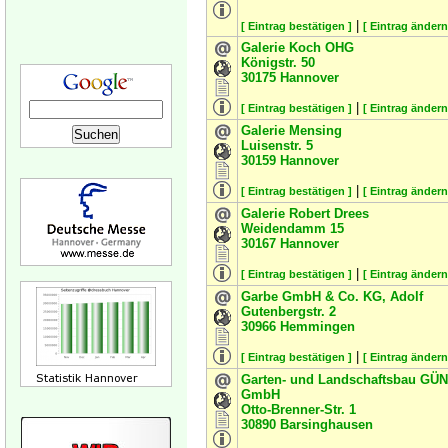
|
[ Eintrag bestätigen ]
[ Eintrag ändern
Galerie Koch OHG
Königstr. 50
30175
Hannover
|
[ Eintrag bestätigen ]
[ Eintrag ändern
Galerie Mensing
Luisenstr. 5
30159
Hannover
|
[ Eintrag bestätigen ]
[ Eintrag ändern
Galerie Robert Drees
Weidendamm 15
30167
Hannover
|
[ Eintrag bestätigen ]
[ Eintrag ändern
Garbe GmbH & Co. KG, Adolf
Gutenbergstr. 2
30966
Hemmingen
|
[ Eintrag bestätigen ]
[ Eintrag ändern
Garten- und Landschaftsbau GÜ
GmbH
Otto-Brenner-Str. 1
30890
Barsinghausen