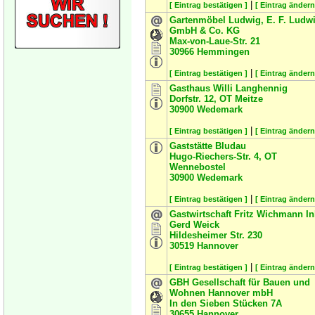
|
[ Eintrag bestätigen ]
[ Eintrag ändern
Gartenmöbel Ludwig, E. F. Ludw
GmbH & Co. KG
Max-von-Laue-Str. 21
30966
Hemmingen
|
[ Eintrag bestätigen ]
[ Eintrag ändern
Gasthaus Willi Langhennig
Dorfstr. 12, OT Meitze
30900
Wedemark
|
[ Eintrag bestätigen ]
[ Eintrag ändern
Gaststätte Bludau
Hugo-Riechers-Str. 4, OT
Wennebostel
30900
Wedemark
|
[ Eintrag bestätigen ]
[ Eintrag ändern
Gastwirtschaft Fritz Wichmann In
Gerd Weick
Hildesheimer Str. 230
30519
Hannover
|
[ Eintrag bestätigen ]
[ Eintrag ändern
GBH Gesellschaft für Bauen und
Wohnen Hannover mbH
In den Sieben Stücken 7A
30655
Hannover