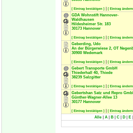
|
[ Eintrag bestätigen ]
[ Eintrag ändern
GDA Wohnstift Hannover-
Waldhausen
Hildesheimer Str. 183
30173
Hannover
|
[ Eintrag bestätigen ]
[ Eintrag ändern
Geberding, Udo
An der Bürgerwiese 2, OT Negen
30900
Wedemark
|
[ Eintrag bestätigen ]
[ Eintrag ändern
Gebert Transporte GmbH
Thiederhall 40, Thiede
38239
Salzgitter
|
[ Eintrag bestätigen ]
[ Eintrag ändern
Gebertshan Satz und Repro Gmb
Günther-Wagner-Allee 13
30177
Hannover
|
[ Eintrag bestätigen ]
[ Eintrag ändern
Alle
|
A
|
B
|
C
|
D
|
E