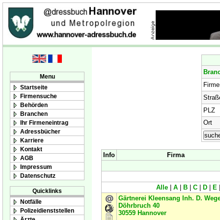
Bran
Menu
Firm
Startseite
Firmensuche
Straß
Behörden
PLZ
Branchen
Ort
Ihr Firmeneintrag
Adressbücher
Karriere
Kontakt
Info
Firma
AGB
Impressum
Datenschutz
Alle
|
A
|
B
|
C
|
D
|
E
Quicklinks
Gärtnerei Kleensang Inh. D. Weg
Notfälle
Döhrbruch 40
Polizeidienststellen
30559
Hannover
Ärzte