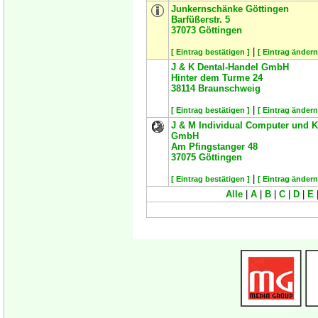
Junkernschänke Göttingen
Barfüßerstr. 5
37073
Göttingen
|
[ Eintrag bestätigen ]
[ Eintrag ändern
J & K Dental-Handel GmbH
Hinter dem Turme 24
38114
Braunschweig
|
[ Eintrag bestätigen ]
[ Eintrag ändern
J & M Individual Computer und
GmbH
Am Pfingstanger 48
37075
Göttingen
|
[ Eintrag bestätigen ]
[ Eintrag ändern
Alle
|
A
|
B
|
C
|
D
|
E