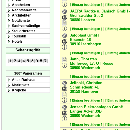
|
Apotheken
[ Eintrag bestätigen ]
[ Eintrag ändern
Rechtsanwälte
JAERA Radtke u. Jänisch GmbH 
Architekten
Greifswalder Str. 2
30880
Laatzen
Notdienste
Sachverständige
|
[ Eintrag bestätigen ]
[ Eintrag ändern
Steuerberater
Jafoplast GmbH
Touristik
Eisenstr. 18
Hotels
30916
Isernhagen
Seitenzugriffe
|
[ Eintrag bestätigen ]
[ Eintrag ändern
Jann, Thorsten
Müllerweg 17, OT Resse
30900
Wedemark
360° Panoramen
|
[ Eintrag bestätigen ]
[ Eintrag ändern
Altes Rathaus
Jelinski, Christian
Marktplatz
Schmiedestr. 41
Kröpcke
30159
Hannover
|
[ Eintrag bestätigen ]
[ Eintrag ändern
Jensen Elektroanlagen GmbH
Langer Acker 39B
30900
Wedemark
|
[ Eintrag bestätigen ]
[ Eintrag ändern