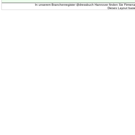
In unserem Branchenregister @dressbuch Hannover finden Sie Firmena
Dieses Layout basi