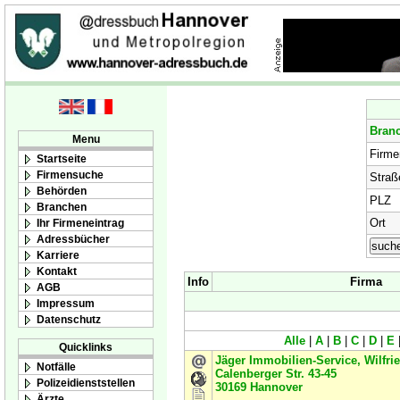
Bran
Menu
Firm
Startseite
Firmensuche
Straß
Behörden
PLZ
Branchen
Ort
Ihr Firmeneintrag
Adressbücher
Karriere
Kontakt
Info
Firma
AGB
Impressum
Datenschutz
Alle
|
A
|
B
|
C
|
D
|
E
Quicklinks
Jäger Immobilien-Service, Wilfri
Notfälle
Calenberger Str. 43-45
Polizeidienststellen
30169
Hannover
Ärzte