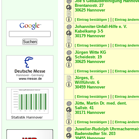
Joe’s Gebäudereinigung Hannov
Brentanostr. 27
30625
Hannover
|
[ Eintrag bestätigen ]
[ Eintrag ändern
Johanniter-Unfall-Hilfe e. V.
Kabelkamp 3-5
30179
Hannover
|
[ Eintrag bestätigen ]
[ Eintrag ändern
Jürgen Witte KG
Scheidestr. 19
30625
Hannover
|
[ Eintrag bestätigen ]
[ Eintrag ändern
Jürges, E.
Willführstr. 6
30459
Hannover
|
[ Eintrag bestätigen ]
[ Eintrag ändern
Jütte, Martin Dr. med. dent.
Sallstr. 41
30171
Hannover
|
[ Eintrag bestätigen ]
[ Eintrag ändern
Juwelier-Rudolph Uhrmachermeis
Badenstedter Str. 203
30455
Hannover