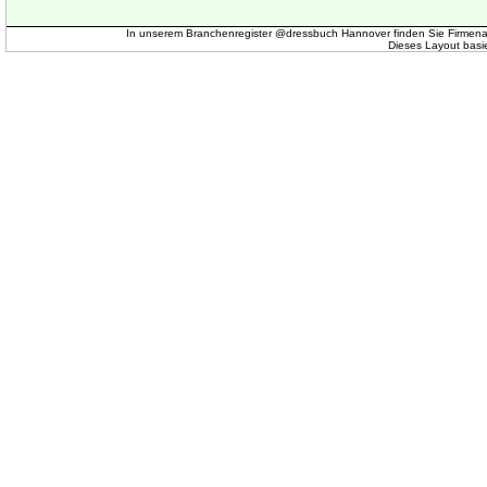
In unserem Branchenregister @dressbuch Hannover finden Sie Firmena
Dieses Layout basi