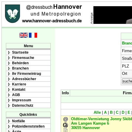
Bran
Menu
Firm
Startseite
Firmensuche
Straß
Behörden
PLZ
Branchen
Ort
Ihr Firmeneintrag
Adressbücher
Karriere
Kontakt
Info
Firm
AGB
Impressum
Datenschutz
Alle
|
A
|
B
|
C
|
D
|
E
Quicklinks
Oldtimer-Vermietung Jonny Skib
Notfälle
Am Langen Kampe 6
Polizeidienststellen
30655
Hannover
Ärzte