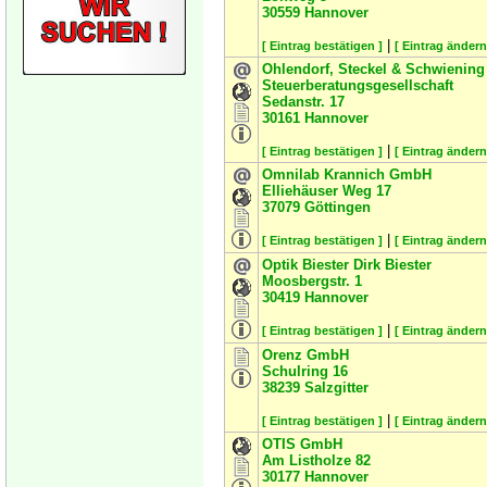
30559
Hannover
|
[ Eintrag bestätigen ]
[ Eintrag ändern
Ohlendorf, Steckel & Schwiening
Steuerberatungsgesellschaft
Sedanstr. 17
30161
Hannover
|
[ Eintrag bestätigen ]
[ Eintrag ändern
Omnilab Krannich GmbH
Elliehäuser Weg 17
37079
Göttingen
|
[ Eintrag bestätigen ]
[ Eintrag ändern
Optik Biester Dirk Biester
Moosbergstr. 1
30419
Hannover
|
[ Eintrag bestätigen ]
[ Eintrag ändern
Orenz GmbH
Schulring 16
38239
Salzgitter
|
[ Eintrag bestätigen ]
[ Eintrag ändern
OTIS GmbH
Am Listholze 82
30177
Hannover