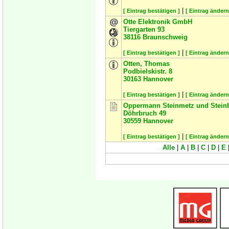
|
[ Eintrag bestätigen ]
[ Eintrag ändern
Otte Elektronik GmbH
Tiergarten 93
38116
Braunschweig
|
[ Eintrag bestätigen ]
[ Eintrag ändern
Otten, Thomas
Podbielskistr. 8
30163
Hannover
|
[ Eintrag bestätigen ]
[ Eintrag ändern
Oppermann Steinmetz und Steinb
Döhrbruch 49
30559
Hannover
|
[ Eintrag bestätigen ]
[ Eintrag ändern
Alle
|
A
|
B
|
C
|
D
|
E