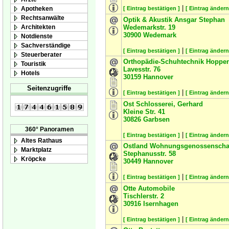
|
Apotheken
[ Eintrag bestätigen ]
[ Eintrag ändern
Rechtsanwälte
Optik & Akustik Ansgar Stephan
Architekten
Wedemarkstr. 19
30900
Wedemark
Notdienste
Sachverständige
|
[ Eintrag bestätigen ]
[ Eintrag ändern
Steuerberater
Orthopädie-Schuhtechnik Hoppe
Touristik
Lavesstr. 76
Hotels
30159
Hannover
Seitenzugriffe
|
[ Eintrag bestätigen ]
[ Eintrag ändern
Ost Schlosserei, Gerhard
Kleine Str. 41
30826
Garbsen
360° Panoramen
|
[ Eintrag bestätigen ]
[ Eintrag ändern
Altes Rathaus
Ostland Wohnungsgenossenscha
Marktplatz
Stephanusstr. 58
Kröpcke
30449
Hannover
|
[ Eintrag bestätigen ]
[ Eintrag ändern
Otte Automobile
Tischlerstr. 2
30916
Isernhagen
|
[ Eintrag bestätigen ]
[ Eintrag ändern