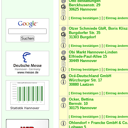
Otto Bestattungen
Berckhusenstr. 29
30625
Hannover
|
[ Eintrag bestätigen ]
[ Eintrag ändern
Otzer Schmiede GbR, Boris Klisz
Burgdorfer Str. 35
31303
Burgdorf
|
[ Eintrag bestätigen ]
[ Eintrag ändern
Obi Markt Hannover-Linden
Elfriede-Paul-Allee 15
30449
Hannover
|
[ Eintrag bestätigen ]
[ Eintrag ändern
Océ-Deutschland GmbH
Würzburger Str. 17
30880
Laatzen
|
[ Eintrag bestätigen ]
[ Eintrag ändern
Ocker, Bettina
Bernstr. 10
30175
Hannover
|
[ Eintrag bestätigen ]
[ Eintrag ändern
Ohlendorf + Francke GmbH & Co
Lohweg 5