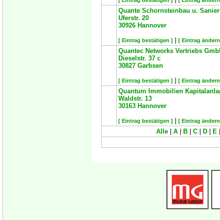
[ Eintrag bestätigen ]
[ Eintrag ändern
Quante Schornsteinbau u. Sanie
Uferstr. 20
30926
Hannover
|
[ Eintrag bestätigen ]
[ Eintrag ändern
Quantec Networks Vertriebs Gm
Dieselstr. 37 c
30827
Garbsen
|
[ Eintrag bestätigen ]
[ Eintrag ändern
Quantum Immobilien Kapitalanla
Waldstr. 13
30163
Hannover
|
[ Eintrag bestätigen ]
[ Eintrag ändern
Alle
|
A
|
B
|
C
|
D
|
E