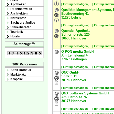
|
Apotheken
[ Eintrag bestätigen ]
[ Eintrag ändern
Rechtsanwälte
Qualitäts-Management-Systeme, 
Architekten
Beethovenring 41
31275
Lehrte
Notdienste
Sachverständige
|
[ Eintrag bestätigen ]
[ Eintrag ändern
Steuerberater
Quendel-Apotheke
Touristik
Schierholzstr. 120
Hotels
30655
Hannover
Seitenzugriffe
|
[ Eintrag bestätigen ]
[ Eintrag ändern
Q PON media GmbH
Am Leinekanal 4
37073
Göttingen
360° Panoramen
|
[ Eintrag bestätigen ]
[ Eintrag ändern
Altes Rathaus
QNC GmbH
Marktplatz
Stiftstr. 15
Kröpcke
30159
Hannover
|
[ Eintrag bestätigen ]
[ Eintrag ändern
QNX Software Systems GmbH
Am Listholze 76
30177
Hannover
|
[ Eintrag bestätigen ]
[ Eintrag ändern