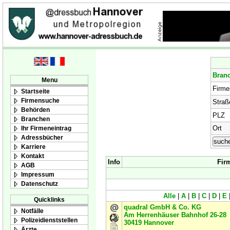
Bran
Menu
Firm
Startseite
Firmensuche
Straß
Behörden
PLZ
Branchen
Ort
Ihr Firmeneintrag
Adressbücher
Karriere
Kontakt
Info
Fir
AGB
Impressum
Datenschutz
Alle
|
A
|
B
|
C
|
D
|
E
Quicklinks
quadral GmbH & Co. KG
Notfälle
Am Herrenhäuser Bahnhof 26-28
Polizeidienststellen
30419
Hannover
Ärzte