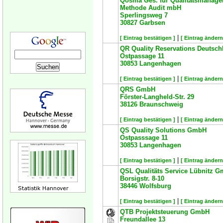
Qosma Ges. für Qualitätsmanage
Methode Audit mbH
Sperlingsweg 7
30827
Garbsen
|
[ Eintrag bestätigen ]
[ Eintrag ändern
QR Quality Reservations Deutsc
Ostpassage 11
30853
Langenhagen
|
[ Eintrag bestätigen ]
[ Eintrag ändern
QRS GmbH
Förster-Langheld-Str. 29
38126
Braunschweig
|
[ Eintrag bestätigen ]
[ Eintrag ändern
QS Quality Solutions GmbH
Ostpasssage 11
30853
Langenhagen
|
[ Eintrag bestätigen ]
[ Eintrag ändern
QSL Qualitäts Service Lübnitz 
Borsigstr. 8-10
38446
Wolfsburg
|
[ Eintrag bestätigen ]
[ Eintrag ändern
QTB Projektsteuerung GmbH
Freundallee 13