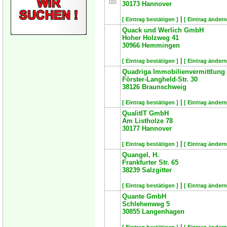
30173
Hannover
|
[ Eintrag bestätigen ]
[ Eintrag ändern
Quack und Werlich GmbH
Hoher Holzweg 41
30966
Hemmingen
|
[ Eintrag bestätigen ]
[ Eintrag ändern
Quadriga Immobilienvermittlun
Förster-Langheld-Str. 30
38126
Braunschweig
|
[ Eintrag bestätigen ]
[ Eintrag ändern
QualitIT GmbH
Am Listholze 78
30177
Hannover
|
[ Eintrag bestätigen ]
[ Eintrag ändern
Quangel, H.
Frankfurter Str. 65
38239
Salzgitter
|
[ Eintrag bestätigen ]
[ Eintrag ändern
Quante GmbH
Schlehenweg 5
30855
Langenhagen
|