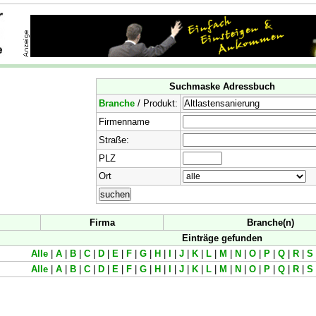
Suchmaske Adressbuch
Branche
/ Produkt:
Firmenname
Straße:
PLZ
Ort
Firma
Branche(n)
Einträge gefunden
Alle
|
A
|
B
|
C
|
D
|
E
|
F
|
G
|
H
|
I
|
J
|
K
|
L
|
M
|
N
|
O
|
P
|
Q
|
R
|
S
Alle
|
A
|
B
|
C
|
D
|
E
|
F
|
G
|
H
|
I
|
J
|
K
|
L
|
M
|
N
|
O
|
P
|
Q
|
R
|
S