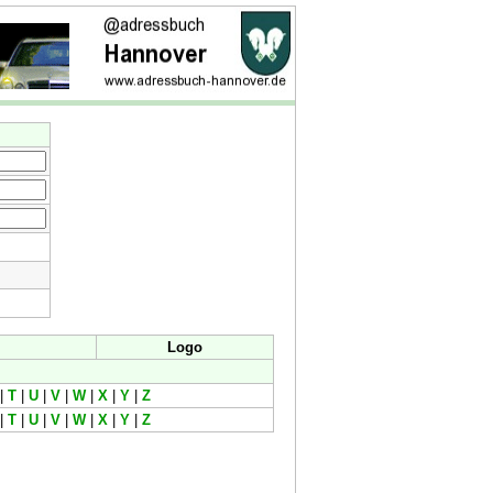
Logo
|
T
|
U
|
V
|
W
|
X
|
Y
|
Z
|
T
|
U
|
V
|
W
|
X
|
Y
|
Z