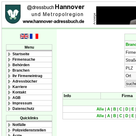
Bran
Menu
Firm
Startseite
Firmensuche
Straß
Behörden
PLZ
Branchen
Ort
Ihr Firmeneintrag
Adressbücher
Karriere
Kontakt
Info
Firma
AGB
Impressum
Datenschutz
Alle
|
A
|
B
|
C
|
D
|
E
Alle
|
A
|
B
|
C
|
D
|
E
Quicklinks
Notfälle
Polizeidienststellen
Ärzte