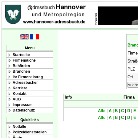
Bran
Menu
Firm
Startseite
Firmensuche
Straß
Behörden
PLZ
Branchen
Ort
Ihr Firmeneintrag
Adressbücher
Karriere
Kontakt
Info
Firma
AGB
Impressum
Datenschutz
Alle
|
A
|
B
|
C
|
D
|
E
Alle
|
A
|
B
|
C
|
D
|
E
Quicklinks
Notfälle
Polizeidienststellen
Ärzte