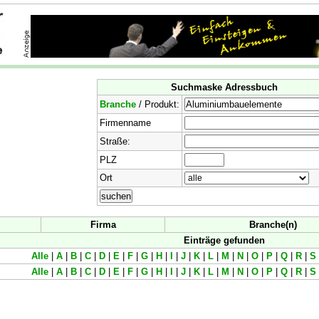
Suchmaske Adressbuch
Branche
/ Produkt:
Firmenname
Straße:
PLZ
Ort
Firma
Branche(n)
Einträge gefunden
Alle
|
A
|
B
|
C
|
D
|
E
|
F
|
G
|
H
|
I
|
J
|
K
|
L
|
M
|
N
|
O
|
P
|
Q
|
R
|
S
Alle
|
A
|
B
|
C
|
D
|
E
|
F
|
G
|
H
|
I
|
J
|
K
|
L
|
M
|
N
|
O
|
P
|
Q
|
R
|
S