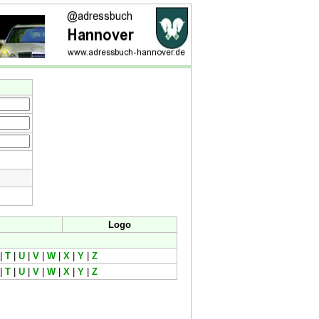
Logo
|
T
|
U
|
V
|
W
|
X
|
Y
|
Z
|
T
|
U
|
V
|
W
|
X
|
Y
|
Z