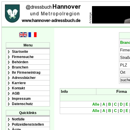
Bran
Menu
Firm
Startseite
Firmensuche
Straß
Behörden
PLZ
Branchen
Ort
Ihr Firmeneintrag
Adressbücher
Karriere
Kontakt
Info
Firma
AGB
Impressum
Datenschutz
Alle
|
A
|
B
|
C
|
D
|
E
Alle
|
A
|
B
|
C
|
D
|
E
Quicklinks
Notfälle
Polizeidienststellen
Ärzte