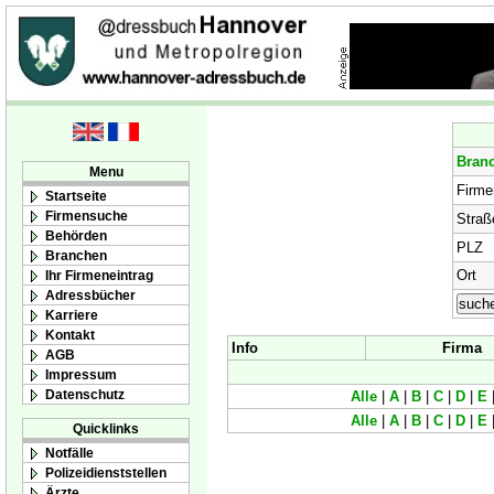
Bran
Menu
Firm
Startseite
Firmensuche
Straß
Behörden
PLZ
Branchen
Ort
Ihr Firmeneintrag
Adressbücher
Karriere
Kontakt
Info
Firma
AGB
Impressum
Datenschutz
Alle
|
A
|
B
|
C
|
D
|
E
Alle
|
A
|
B
|
C
|
D
|
E
Quicklinks
Notfälle
Polizeidienststellen
Ärzte