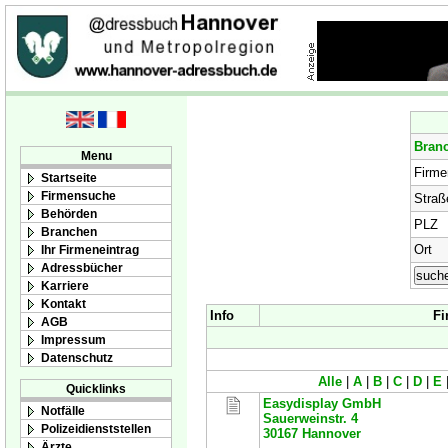
Bran
Menu
Firm
Startseite
Firmensuche
Straß
Behörden
PLZ
Branchen
Ort
Ihr Firmeneintrag
Adressbücher
Karriere
Kontakt
Info
Fi
AGB
Impressum
Datenschutz
Alle
|
A
|
B
|
C
|
D
|
E
Quicklinks
Easydisplay GmbH
Notfälle
Sauerweinstr. 4
Polizeidienststellen
30167
Hannover
Ärzte