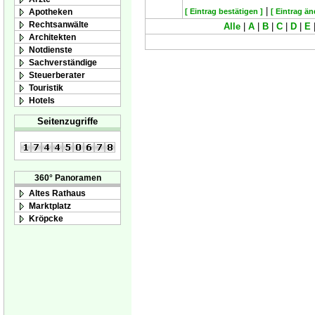
|
Apotheken
[ Eintrag bestätigen ]
[ Eintrag än
Rechtsanwälte
Alle
|
A
|
B
|
C
|
D
|
E
Architekten
Notdienste
Sachverständige
Steuerberater
Touristik
Hotels
Seitenzugriffe
360° Panoramen
Altes Rathaus
Marktplatz
Kröpcke