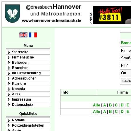
Bran
Menu
Firm
Startseite
Firmensuche
Straß
Behörden
PLZ
Branchen
Ort
Ihr Firmeneintrag
Adressbücher
Karriere
Kontakt
Info
Firma
AGB
Impressum
Datenschutz
Alle
|
A
|
B
|
C
|
D
|
E
Alle
|
A
|
B
|
C
|
D
|
E
Quicklinks
Notfälle
Polizeidienststellen
Ärzte