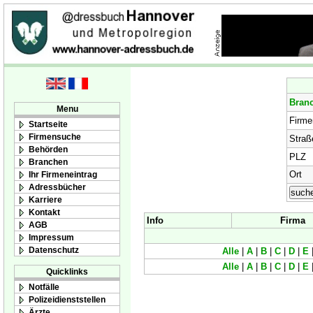
Bran
Menu
Firm
Startseite
Firmensuche
Straß
Behörden
PLZ
Branchen
Ort
Ihr Firmeneintrag
Adressbücher
Karriere
Kontakt
Info
Firma
AGB
Impressum
Datenschutz
Alle
|
A
|
B
|
C
|
D
|
E
Alle
|
A
|
B
|
C
|
D
|
E
Quicklinks
Notfälle
Polizeidienststellen
Ärzte