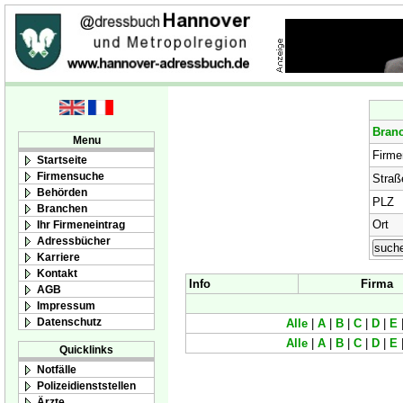
Bran
Menu
Firm
Startseite
Firmensuche
Straß
Behörden
PLZ
Branchen
Ort
Ihr Firmeneintrag
Adressbücher
Karriere
Kontakt
Info
Firma
AGB
Impressum
Datenschutz
Alle
|
A
|
B
|
C
|
D
|
E
Alle
|
A
|
B
|
C
|
D
|
E
Quicklinks
Notfälle
Polizeidienststellen
Ärzte