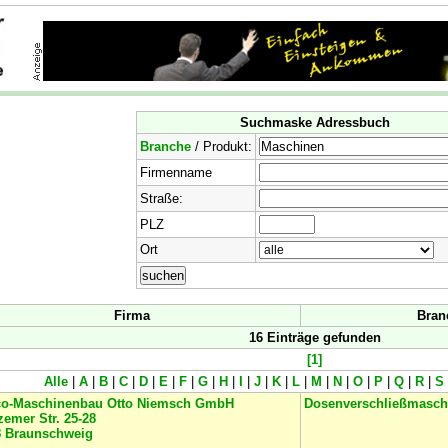
Suchmaske Adressbuch
Branche
/ Produkt:
Firmenname
Straße:
PLZ
Ort
Firma
Bran
16 Einträge gefunden
[1]
Alle
|
A
|
B
|
C
|
D
|
E
|
F
|
G
|
H
|
I
|
J
|
K
|
L
|
M
|
N
|
O
|
P
|
Q
|
R
|
S
co-Maschinenbau Otto Niemsch GmbH
Dosenverschließmasch
zemer Str. 25-28
8
Braunschweig