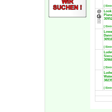
[ Eint
Look
Plane
3095
[ Eint
Lowa
Dann
3091
[ Eint
Lude
Siec
3096
[ Eint
Ludw
Waten
3823
[ Eint