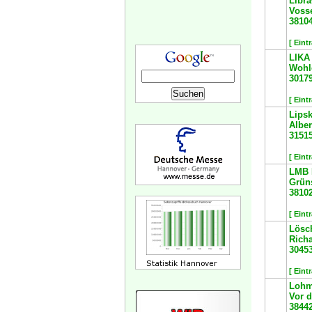
Libr
Voss
3810
[ Eint
LIKA
Wohle
3017
[ Eint
Lips
Alber
3151
[ Eint
LMB 
Grüns
3810
[ Eint
Lösc
Richa
3045
[ Eint
Lohm
Vor d
3844