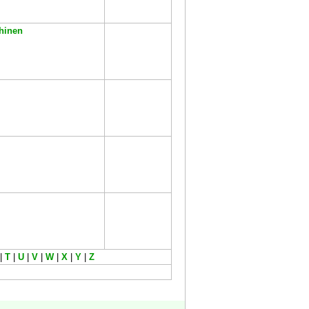
hinen
|
T
|
U
|
V
|
W
|
X
|
Y
|
Z