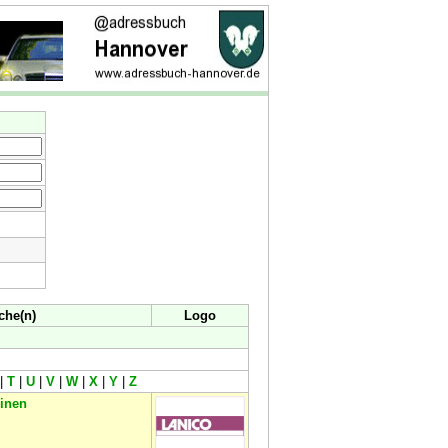
che(n)
Logo
|
T
|
U
|
V
|
W
|
X
|
Y
|
Z
inen