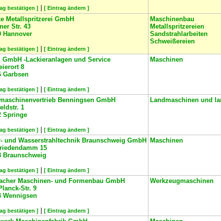
|
rag bestätigen ]
[ Eintrag ändern ]
e Metallspritzerei GmbH
Maschinenbau
er Str. 43
Metallspritzereien
9
Hannover
Sandstrahlarbeiten
Schweißereien
|
rag bestätigen ]
[ Eintrag ändern ]
S GmbH -Lackieranlagen und Service
Maschinen
ierort 8
6
Garbsen
|
rag bestätigen ]
[ Eintrag ändern ]
maschinenvertrieb Benningsen GmbH
Landmaschinen und lan
eldstr. 1
2
Springe
|
rag bestätigen ]
[ Eintrag ändern ]
r- und Wasserstrahltechnik Braunschweig GmbH
Maschinen
nriedendamm 15
8
Braunschweig
|
rag bestätigen ]
[ Eintrag ändern ]
facher Maschinen- und Formenbau GmbH
Werkzeugmaschinen
lanck-Str. 9
4
Wennigsen
|
rag bestätigen ]
[ Eintrag ändern ]