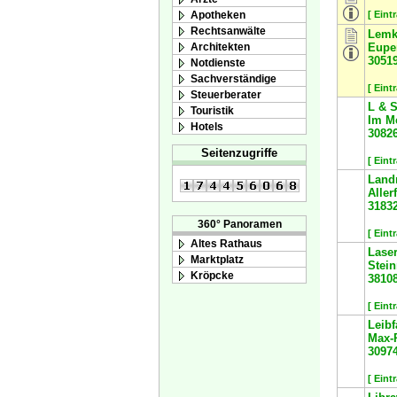
Apotheken
[ Eint
Rechtsanwälte
Lemk
Architekten
Eupen
3051
Notdienste
Sachverständige
[ Eint
Steuerberater
L & 
Touristik
Im Me
Hotels
3082
Seitenzugriffe
[ Eint
Land
Allerf
3183
360° Panoramen
[ Eint
Altes Rathaus
Lase
Marktplatz
Stei
Kröpcke
3810
[ Eint
Leib
Max-P
3097
[ Eint