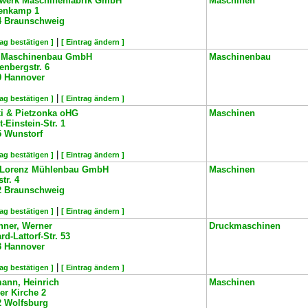
awerk Maschinenfabrik GmbH
Maschinen
enkamp 1
4
Braunschweig
|
rag bestätigen ]
[ Eintrag ändern ]
 Maschinenbau GmbH
Maschinenbau
nbergstr. 6
9
Hannover
|
rag bestätigen ]
[ Eintrag ändern ]
ki & Pietzonka oHG
Maschinen
t-Einstein-Str. 1
5
Wunstorf
|
rag bestätigen ]
[ Eintrag ändern ]
Lorenz Mühlenbau GmbH
Maschinen
tr. 4
2
Braunschweig
|
rag bestätigen ]
[ Eintrag ändern ]
hner, Werner
Druckmaschinen
rd-Lattorf-Str. 53
3
Hannover
|
rag bestätigen ]
[ Eintrag ändern ]
ann, Heinrich
Maschinen
er Kirche 2
2
Wolfsburg