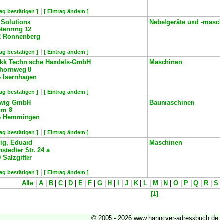
|
rag bestätigen ]
[ Eintrag ändern ]
 Solutions
Nebelgeräte und -masc
tenring 12
2
Ronnenberg
|
rag bestätigen ]
[ Eintrag ändern ]
kk Technische Handels-GmbH
Maschinen
hornweg 8
6
Isernhagen
|
rag bestätigen ]
[ Eintrag ändern ]
wig GmbH
Baumaschinen
um 8
6
Hemmingen
|
rag bestätigen ]
[ Eintrag ändern ]
ig, Eduard
Maschinen
stedter Str. 24 a
9
Salzgitter
|
rag bestätigen ]
[ Eintrag ändern ]
Alle
|
A
|
B
|
C
|
D
|
E
|
F
|
G
|
H
|
I
|
J
|
K
|
L
|
M
|
N
|
O
|
P
|
Q
|
R
|
S
[1]
© 2005 - 2026 www.hannover-adressbuch.de