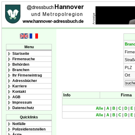
Bran
Menu
Firm
Startseite
Firmensuche
Straß
Behörden
PLZ
Branchen
Ort
Ihr Firmeneintrag
Adressbücher
Karriere
Kontakt
Info
Firma
AGB
Impressum
Datenschutz
Alle
|
A
|
B
|
C
|
D
|
E
Alle
|
A
|
B
|
C
|
D
|
E
Quicklinks
Notfälle
Polizeidienststellen
Ärzte