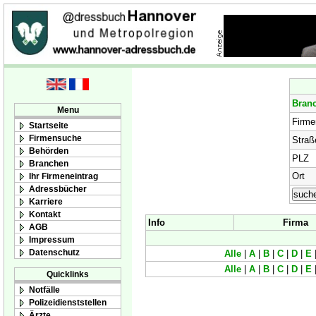
Bran
Menu
Firm
Startseite
Firmensuche
Straß
Behörden
PLZ
Branchen
Ort
Ihr Firmeneintrag
Adressbücher
Karriere
Kontakt
Info
Firma
AGB
Impressum
Datenschutz
Alle
|
A
|
B
|
C
|
D
|
E
Alle
|
A
|
B
|
C
|
D
|
E
Quicklinks
Notfälle
Polizeidienststellen
Ärzte