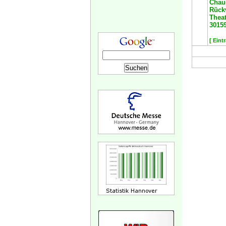
Chau
Rück
Theat
3015
[ Eint