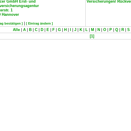
cer GmbH Erst- und
Versicherungen/ Rückve
versicherungsagentur
erstr. 1
9
Hannover
|
rag bestätigen ]
[ Eintrag ändern ]
Alle
|
A
|
B
|
C
|
D
|
E
|
F
|
G
|
H
|
I
|
J
|
K
|
L
|
M
|
N
|
O
|
P
|
Q
|
R
|
S
[1]