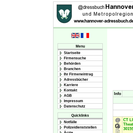
Menu
Startseite
Firmensuche
Behörden
Branchen
Ihr Firmeneintrag
Adressbücher
Karriere
Kontakt
Info
AGB
Impressum
Datenschutz
Quicklinks
CT L
Notfälle
Theat
Polizeidienststellen
3015
Ärzte