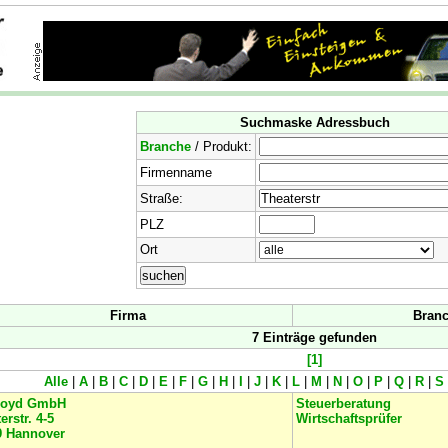
Suchmaske Adressbuch
Branche
/ Produkt:
Firmenname
Straße:
PLZ
Ort
Firma
Branc
7 Einträge gefunden
[1]
Alle
|
A
|
B
|
C
|
D
|
E
|
F
|
G
|
H
|
I
|
J
|
K
|
L
|
M
|
N
|
O
|
P
|
Q
|
R
|
S
loyd GmbH
Steuerberatung
erstr. 4-5
Wirtschaftsprüfer
9
Hannover