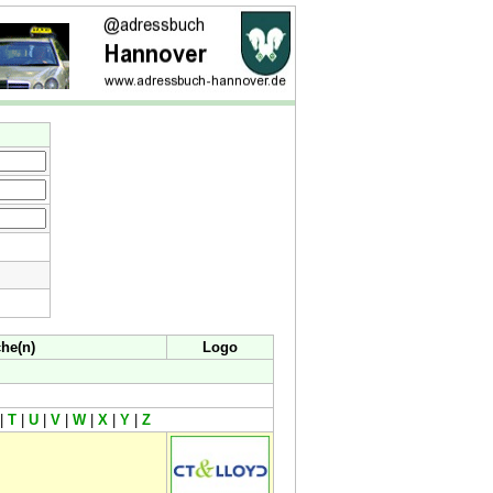
he(n)
Logo
|
T
|
U
|
V
|
W
|
X
|
Y
|
Z