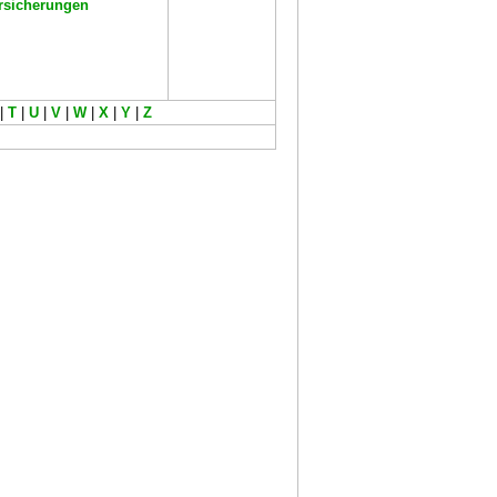
rsicherungen
|
T
|
U
|
V
|
W
|
X
|
Y
|
Z