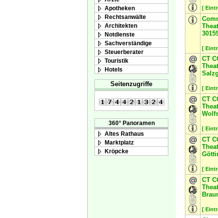
Apotheken
[ Eint
Rechtsanwälte
Comm
Architekten
Theat
3015
Notdienste
Sachverständige
[ Eint
Steuerberater
CT 
Touristik
Theat
Hotels
Salzg
Seitenzugriffe
[ Eint
CT 
Theat
Wolf
360° Panoramen
[ Eint
Altes Rathaus
CT 
Marktplatz
Theat
Kröpcke
Gött
[ Eint
CT 
Theat
Brau
[ Eint