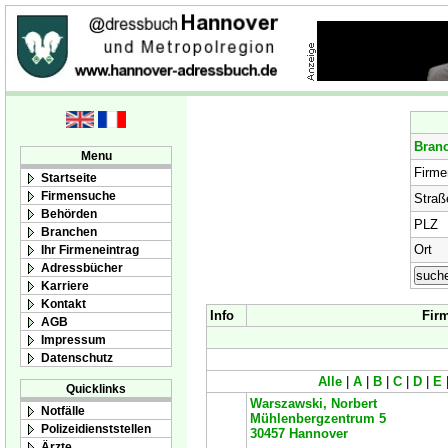
Bran
Menu
Firm
Startseite
Firmensuche
Straß
Behörden
PLZ
Branchen
Ort
Ihr Firmeneintrag
Adressbücher
Karriere
Kontakt
Info
Fir
AGB
Impressum
Datenschutz
Alle
|
A
|
B
|
C
|
D
|
E
Quicklinks
Warszawski, Norbert
Notfälle
Mühlenbergzentrum 5
Polizeidienststellen
30457
Hannover
Ärzte