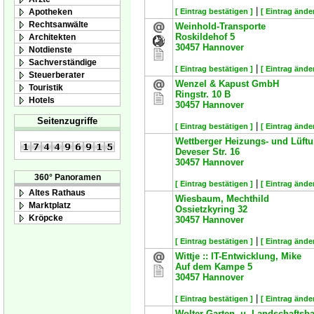
|
Apotheken
[ Eintrag bestätigen ]
[ Eintrag ände
Rechtsanwälte
Weinhold-Transporte
Roskildehof 5
Architekten
30457
Hannover
Notdienste
Sachverständige
|
[ Eintrag bestätigen ]
[ Eintrag ände
Steuerberater
Wenzel & Kapust GmbH
Touristik
Ringstr. 10 B
Hotels
30457
Hannover
Seitenzugriffe
|
[ Eintrag bestätigen ]
[ Eintrag ände
Wettberger Heizungs- und Lüf
Deveser Str. 16
30457
Hannover
360° Panoramen
|
[ Eintrag bestätigen ]
[ Eintrag ände
Altes Rathaus
Wiesbaum, Mechthild
Marktplatz
Ossietzkyring 32
Kröpcke
30457
Hannover
|
[ Eintrag bestätigen ]
[ Eintrag ände
Wittje :: IT-Entwicklung, Mike
Auf dem Kampe 5
30457
Hannover
|
[ Eintrag bestätigen ]
[ Eintrag ände
Wolter Garten- u. Landschafts