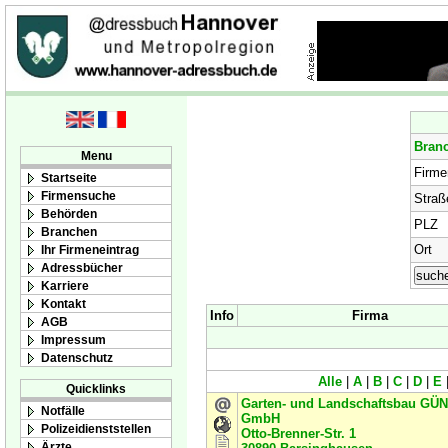
Bran
Menu
Firm
Startseite
Firmensuche
Straß
Behörden
PLZ
Branchen
Ort
Ihr Firmeneintrag
Adressbücher
Karriere
Kontakt
Info
Firma
AGB
Impressum
Datenschutz
Alle
|
A
|
B
|
C
|
D
|
E
Quicklinks
Garten- und Landschaftsbau GÜ
Notfälle
GmbH
Polizeidienststellen
Otto-Brenner-Str. 1
Ärzte