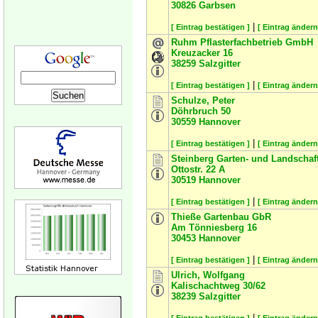
30826
Garbsen
|
[ Eintrag bestätigen ]
[ Eintrag ändern
Ruhm Pflasterfachbetrieb GmbH
Kreuzacker 16
38259
Salzgitter
|
[ Eintrag bestätigen ]
[ Eintrag ändern
Schulze, Peter
Döhrbruch 50
30559
Hannover
|
[ Eintrag bestätigen ]
[ Eintrag ändern
Steinberg Garten- und Landschaf
Ottostr. 22 A
30519
Hannover
|
[ Eintrag bestätigen ]
[ Eintrag ändern
Thieße Gartenbau GbR
Am Tönniesberg 16
30453
Hannover
|
[ Eintrag bestätigen ]
[ Eintrag ändern
Ulrich, Wolfgang
Kalischachtweg 30/62
38239
Salzgitter
|