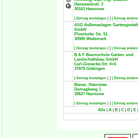
Dennewitzstr. 3
30163
Hannover
|
[ Eintrag bestätigen ]
[ Eintrag ändern
ASG Außenanlagen Gartengestal
GmbH
Plumhofer Str. 51
30900
Wedemark
|
[ Eintrag bestätigen ]
[ Eintrag ändern
B & F Baumschule Garten- und
Landschaftsbau GmbH
Carl-Giesecke-Str. 4+6
37079
Göttingen
|
[ Eintrag bestätigen ]
[ Eintrag ändern
Banas, Stanislaw
Domagkweg 1
30627
Hannover
|
[ Eintrag bestätigen ]
[ Eintrag ändern
Alle
|
A
|
B
|
C
|
D
|
E