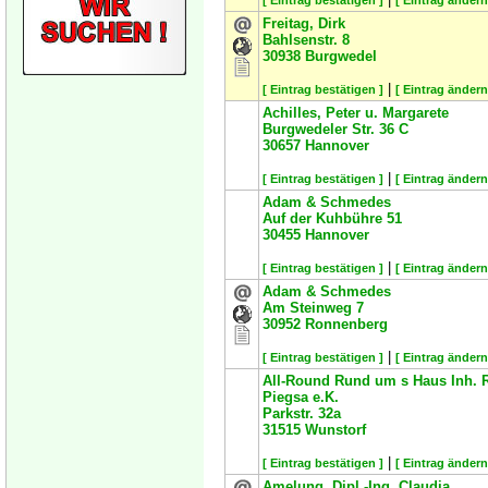
[ Eintrag bestätigen ]
[ Eintrag ändern
Freitag, Dirk
Bahlsenstr. 8
30938
Burgwedel
|
[ Eintrag bestätigen ]
[ Eintrag ändern
Achilles, Peter u. Margarete
Burgwedeler Str. 36 C
30657
Hannover
|
[ Eintrag bestätigen ]
[ Eintrag ändern
Adam & Schmedes
Auf der Kuhbühre 51
30455
Hannover
|
[ Eintrag bestätigen ]
[ Eintrag ändern
Adam & Schmedes
Am Steinweg 7
30952
Ronnenberg
|
[ Eintrag bestätigen ]
[ Eintrag ändern
All-Round Rund um s Haus Inh. 
Piegsa e.K.
Parkstr. 32a
31515
Wunstorf
|
[ Eintrag bestätigen ]
[ Eintrag ändern
Amelung, Dipl.-Ing. Claudia