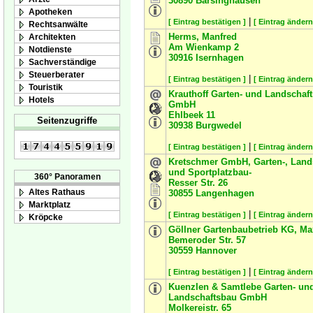
30890
Barsinghausen
Apotheken
|
[ Eintrag bestätigen ]
[ Eintrag ändern
Rechtsanwälte
Herms, Manfred
Architekten
Am Wienkamp 2
Notdienste
30916
Isernhagen
Sachverständige
Steuerberater
|
[ Eintrag bestätigen ]
[ Eintrag ändern
Touristik
Krauthoff Garten- und Landschaf
Hotels
GmbH
Ehlbeek 11
Seitenzugriffe
30938
Burgwedel
|
[ Eintrag bestätigen ]
[ Eintrag ändern
Kretschmer GmbH, Garten-, Land
und Sportplatzbau-
360° Panoramen
Resser Str. 26
Altes Rathaus
30855
Langenhagen
Marktplatz
|
[ Eintrag bestätigen ]
[ Eintrag ändern
Kröpcke
Göllner Gartenbaubetrieb KG, Ma
Bemeroder Str. 57
30559
Hannover
|
[ Eintrag bestätigen ]
[ Eintrag ändern
Kuenzlen & Samtlebe Garten- un
Landschaftsbau GmbH
Molkereistr. 65