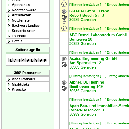
|
Apotheken
[ Eintrag bestätigen ]
[ Eintrag ändern
Rechtsanwälte
Gieseler GmbH, Frank
Architekten
Robert-Bosch-Str. 3
30989
Gehrden
Notdienste
Sachverständige
|
[ Eintrag bestätigen ]
[ Eintrag ändern
Steuerberater
ABC Dental Laboratorium GmbH
Touristik
Bünteweg 20
Hotels
30989
Gehrden
Seitenzugriffe
|
[ Eintrag bestätigen ]
[ Eintrag ändern
Acatec Engineering GmbH
Am Spehrteich 12
30989
Gehrden
360° Panoramen
|
[ Eintrag bestätigen ]
[ Eintrag ändern
Altes Rathaus
Alphei, Dr. Henning
Marktplatz
Beethovenring 149
Kröpcke
30989
Gehrden
|
[ Eintrag bestätigen ]
[ Eintrag ändern
Apart Bau- und Immobilien-Serv
Robert-Bosch-Str. 3
30989
Gehrden
|
[ Eintrag bestätigen ]
[ Eintrag ändern