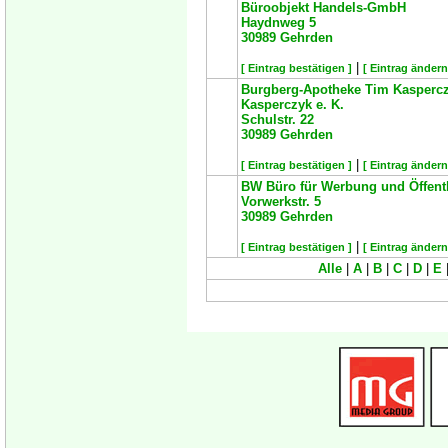
Büroobjekt Handels-GmbH
Haydnweg 5
30989
Gehrden
|
[ Eintrag bestätigen ]
[ Eintrag ändern
Burgberg-Apotheke Tim Kaspercz
Kasperczyk e. K.
Schulstr. 22
30989
Gehrden
|
[ Eintrag bestätigen ]
[ Eintrag ändern
BW Büro für Werbung und Öffent
Vorwerkstr. 5
30989
Gehrden
|
[ Eintrag bestätigen ]
[ Eintrag ändern
Alle
|
A
|
B
|
C
|
D
|
E