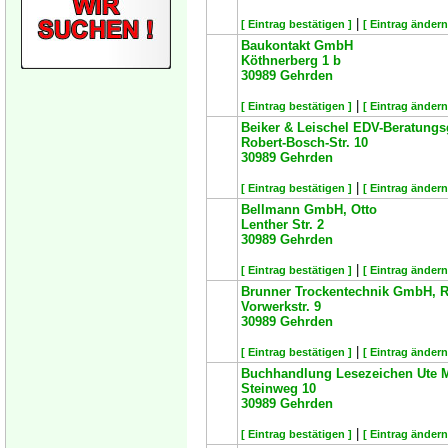
|
[ Eintrag bestätigen ]
[ Eintrag ändern
Baukontakt GmbH
Köthnerberg 1 b
30989
Gehrden
|
[ Eintrag bestätigen ]
[ Eintrag ändern
Beiker & Leischel EDV-Beratung
Robert-Bosch-Str. 10
30989
Gehrden
|
[ Eintrag bestätigen ]
[ Eintrag ändern
Bellmann GmbH, Otto
Lenther Str. 2
30989
Gehrden
|
[ Eintrag bestätigen ]
[ Eintrag ändern
Brunner Trockentechnik GmbH, R
Vorwerkstr. 9
30989
Gehrden
|
[ Eintrag bestätigen ]
[ Eintrag ändern
Buchhandlung Lesezeichen Ute 
Steinweg 10
30989
Gehrden
|
[ Eintrag bestätigen ]
[ Eintrag ändern