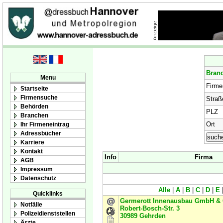
Bran
Menu
Firm
Startseite
Firmensuche
Straß
Behörden
PLZ
Branchen
Ort
Ihr Firmeneintrag
Adressbücher
Karriere
Kontakt
Info
Firma
AGB
Impressum
Datenschutz
Alle
|
A
|
B
|
C
|
D
|
E
Quicklinks
Germerott Innenausbau GmbH &
Notfälle
Robert-Bosch-Str. 3
Polizeidienststellen
30989
Gehrden
Ärzte