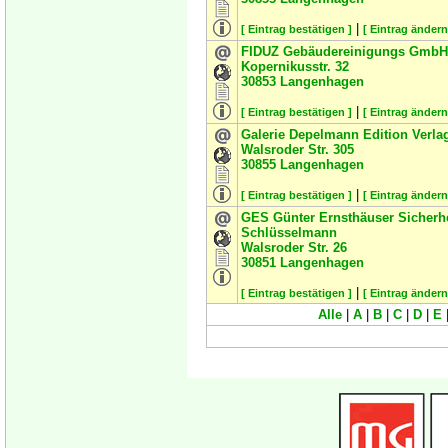
|
[ Eintrag bestätigen ]
[ Eintrag ändern
FIDUZ Gebäudereinigungs GmbH
Kopernikusstr. 32
30853
Langenhagen
|
[ Eintrag bestätigen ]
[ Eintrag ändern
Galerie Depelmann Edition Verl
Walsroder Str. 305
30855
Langenhagen
|
[ Eintrag bestätigen ]
[ Eintrag ändern
GES Günter Ernsthäuser Sicherh
Schlüsselmann
Walsroder Str. 26
30851
Langenhagen
|
[ Eintrag bestätigen ]
[ Eintrag ändern
Alle
|
A
|
B
|
C
|
D
|
E