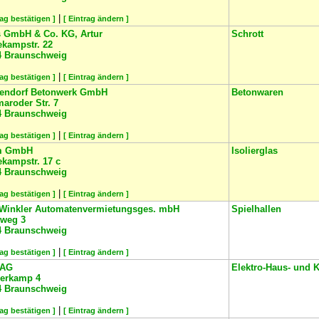
|
rag bestätigen ]
[ Eintrag ändern ]
s GmbH & Co. KG, Artur
Schrott
ekampstr. 22
4
Braunschweig
|
rag bestätigen ]
[ Eintrag ändern ]
endorf Betonwerk GmbH
Betonwaren
aroder Str. 7
4
Braunschweig
|
rag bestätigen ]
[ Eintrag ändern ]
m GmbH
Isolierglas
kampstr. 17 c
4
Braunschweig
|
rag bestätigen ]
[ Eintrag ändern ]
Winkler Automatenvermietungsges. mbH
Spielhallen
hweg 3
4
Braunschweig
|
rag bestätigen ]
[ Eintrag ändern ]
 AG
Elektro-Haus- und 
erkamp 4
4
Braunschweig
|
rag bestätigen ]
[ Eintrag ändern ]