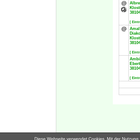
Albr
Klos
3810
[ Eint
Amal
Diak
Klos
3810
[ Eint
Ambie
Ebert
3810
[ Eint
Diese Webseite verwendet Cookies. Mit der Nutzung u