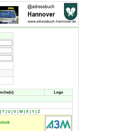
nche(n)
Logo
|
T
|
U
|
V
|
W
|
X
|
Y
|
Z
echnik