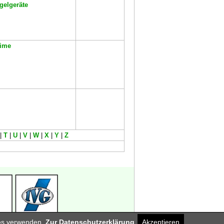
gelgeräte
eime
|
T
|
U
|
V
|
W
|
X
|
Y
|
Z
ies verwenden.
Zur Datenschutzerklärung
Akzeptieren