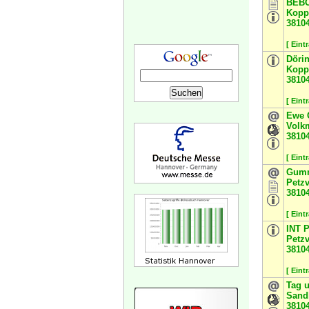
BEBO
Koppe
3810
[ Eint
Döri
Koppe
3810
[ Eint
Ewe 
Volkm
3810
[ Eint
Gum
Petzv
3810
[ Eint
INT 
Petzv
3810
[ Eint
Tag 
Sand
3810