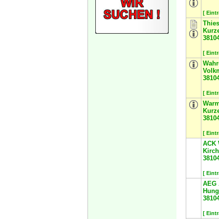
[ Eint
Thie
Kurz
3810
[ Eint
Wahr
Volkm
3810
[ Eint
War
Kurze
3810
[ Eint
ACK 
Kirc
3810
[ Eint
AEG
Hung
3810
[ Eint