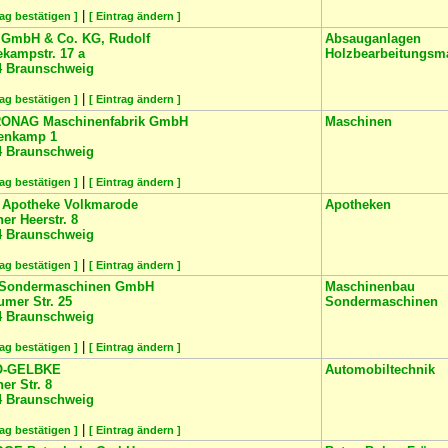
|
rag bestätigen ]
[ Eintrag ändern ]
 GmbH & Co. KG, Rudolf
Absauganlagen
kampstr. 17 a
Holzbearbeitungsm
4
Braunschweig
|
rag bestätigen ]
[ Eintrag ändern ]
ONAG Maschinenfabrik GmbH
Maschinen
enkamp 1
4
Braunschweig
|
rag bestätigen ]
[ Eintrag ändern ]
 Apotheke Volkmarode
Apotheken
ner Heerstr. 8
4
Braunschweig
|
rag bestätigen ]
[ Eintrag ändern ]
Sondermaschinen GmbH
Maschinenbau
mer Str. 25
Sondermaschinen
4
Braunschweig
|
rag bestätigen ]
[ Eintrag ändern ]
O-GELBKE
Automobiltechnik
ner Str. 8
4
Braunschweig
|
rag bestätigen ]
[ Eintrag ändern ]