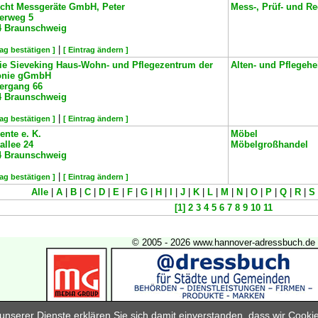
echt Messgeräte GmbH, Peter
Mess-, Prüf- und Re
terweg 5
4
Braunschweig
|
rag bestätigen ]
[ Eintrag ändern ]
ie Sieveking Haus-Wohn- und Pflegezentrum der
Alten- und Pflegeh
onie gGmbH
tergang 66
4
Braunschweig
|
rag bestätigen ]
[ Eintrag ändern ]
nte e. K.
Möbel
allee 24
Möbelgroßhandel
4
Braunschweig
|
rag bestätigen ]
[ Eintrag ändern ]
Alle
|
A
|
B
|
C
|
D
|
E
|
F
|
G
|
H
|
I
|
J
|
K
|
L
|
M
|
N
|
O
|
P
|
Q
|
R
|
S
[1]
2
3
4
5
6
7
8
9
10
11
© 2005 - 2026 www.hannover-adressbuch.de
Industrie- und Handelsverlag GmbH & Co KG
nserer Dienste erklären Sie sich damit einverstanden, dass wir Cook