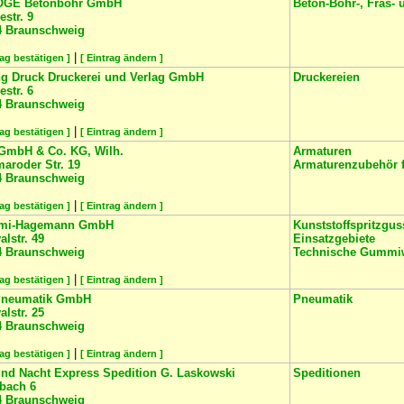
GE Betonbohr GmbH
Beton-Bohr-, Fräs- 
str. 9
4
Braunschweig
|
rag bestätigen ]
[ Eintrag ändern ]
ng Druck Druckerei und Verlag GmbH
Druckereien
str. 6
4
Braunschweig
|
rag bestätigen ]
[ Eintrag ändern ]
GmbH & Co. KG, Wilh.
Armaturen
aroder Str. 19
Armaturenzubehör 
4
Braunschweig
|
rag bestätigen ]
[ Eintrag ändern ]
mi-Hagemann GmbH
Kunststoffspritzguss
alstr. 49
Einsatzgebiete
4
Braunschweig
Technische Gummi
|
rag bestätigen ]
[ Eintrag ändern ]
Pneumatik GmbH
Pneumatik
alstr. 25
4
Braunschweig
|
rag bestätigen ]
[ Eintrag ändern ]
und Nacht Express Spedition G. Laskowski
Speditionen
bach 6
4
Braunschweig