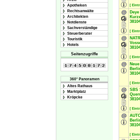
Apotheken
[ Eint
Rechtsanwälte
Deye
Architekten
Kurze
3810
Notdienste
Sachverständige
[ Eint
Steuerberater
NATR
Touristik
Voss
Hotels
3810
Seitenzugriffe
[ Eint
Neue
Berli
3810
360° Panoramen
[ Eint
Altes Rathaus
SBS 
Marktplatz
Queru
Kröpcke
3810
[ Eint
AUT
Berli
3810
[ Eint