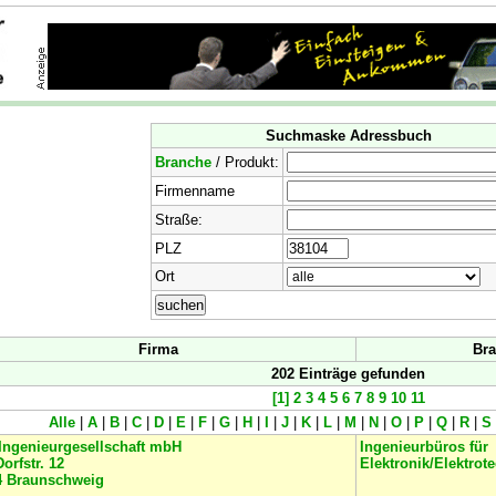
Suchmaske Adressbuch
Branche
/ Produkt:
Firmenname
Straße:
PLZ
Ort
Firma
Bra
202 Einträge gefunden
[1]
2
3
4
5
6
7
8
9
10
11
Alle
|
A
|
B
|
C
|
D
|
E
|
F
|
G
|
H
|
I
|
J
|
K
|
L
|
M
|
N
|
O
|
P
|
Q
|
R
|
S
Ingenieurgesellschaft mbH
Ingenieurbüros für
Dorfstr. 12
Elektronik/Elektrot
4
Braunschweig