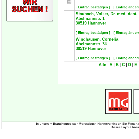
|
[ Eintrag bestätigen ]
[ Eintrag ändern
Staubach, Volker, Dr. med. dent.
Abelmannstr. 1
30519
Hannover
|
[ Eintrag bestätigen ]
[ Eintrag ändern
Windhausen, Cornelia
Abelmannstr. 34
30519
Hannover
|
[ Eintrag bestätigen ]
[ Eintrag ändern
Alle
|
A
|
B
|
C
|
D
|
E
In unserem Branchenregister @dressbuch Hannover finden Sie Firmena
Dieses Layout basi