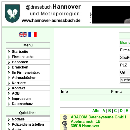
Bran
Menu
Firm
Startseite
Firmensuche
Straß
Behörden
PLZ
Branchen
Ort
Ihr Firmeneintrag
Adressbücher
Karriere
Kontakt
Info
Firma
AGB
Impressum
Datenschutz
Alle
|
A
|
B
|
C
|
D
|
E
Quicklinks
ABACOM Datensysteme GmbH
Notfälle
Abelmannstr. 1B
Polizeidienststellen
30519
Hannover
Ärzte