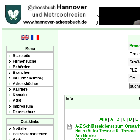
Bran
Menu
Firm
Startseite
Firmensuche
Straß
Behörden
PLZ
Branchen
Ort
Ihr Firmeneintrag
Adressbücher
Karriere
Kontakt
Info
AGB
Impressum
Datenschutz
Alle
|
A
|
B
|
C
|
D
|
E
Quicklinks
A-Z Schlüsseldienst zum Ortstar
Notfälle
Haus+Auto+Tresor e.K. Tresore
Polizeidienststellen
Am Brinke
Ärzte