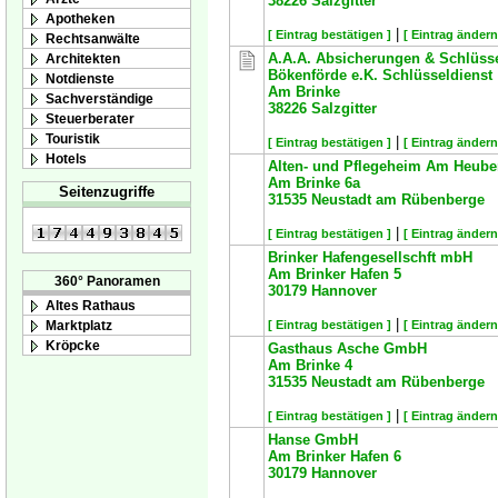
38226
Salzgitter
Apotheken
|
[ Eintrag bestätigen ]
[ Eintrag ändern
Rechtsanwälte
A.A.A. Absicherungen & Schlüsse
Architekten
Bökenförde e.K. Schlüsseldienst
Notdienste
Am Brinke
Sachverständige
38226
Salzgitter
Steuerberater
Touristik
|
[ Eintrag bestätigen ]
[ Eintrag ändern
Hotels
Alten- und Pflegeheim Am Heub
Am Brinke 6a
Seitenzugriffe
31535
Neustadt am Rübenberge
|
[ Eintrag bestätigen ]
[ Eintrag ändern
Brinker Hafengesellschft mbH
Am Brinker Hafen 5
360° Panoramen
30179
Hannover
Altes Rathaus
|
[ Eintrag bestätigen ]
[ Eintrag ändern
Marktplatz
Kröpcke
Gasthaus Asche GmbH
Am Brinke 4
31535
Neustadt am Rübenberge
|
[ Eintrag bestätigen ]
[ Eintrag ändern
Hanse GmbH
Am Brinker Hafen 6
30179
Hannover