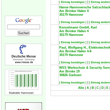
|
[ Eintrag bestätigen ]
[ Eintrag ändern
Hanse Hannoversche Salzschlac
Am Brinker Hafen 4
30179
Hannover
|
[ Eintrag bestätigen ]
[ Eintrag ändern
Konzelmann GmbH, Karl
Am Brinker Hafen 4
30179
Hannover
|
[ Eintrag bestätigen ]
[ Eintrag ändern
Paul, Wolfgang H., Elektrotechn
Am Brinker Hafen 4-8
30179
Hannover
|
[ Eintrag bestätigen ]
[ Eintrag ändern
WSS Werkschutz & Security Ser
Am Brinke 19
30826
Garbsen
|
[ Eintrag bestätigen ]
[ Eintrag ändern
Alle
|
A
|
B
|
C
|
D
|
E