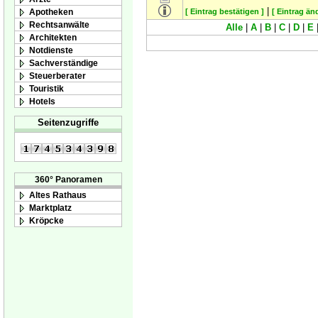
|
Apotheken
[ Eintrag bestätigen ]
[ Eintrag än
Rechtsanwälte
Alle
|
A
|
B
|
C
|
D
|
E
Architekten
Notdienste
Sachverständige
Steuerberater
Touristik
Hotels
Seitenzugriffe
360° Panoramen
Altes Rathaus
Marktplatz
Kröpcke