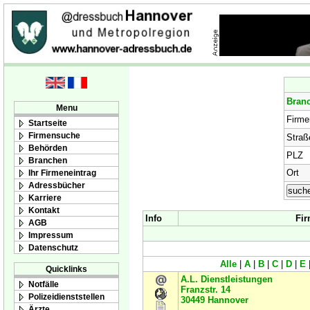
Bran
Menu
Firm
Startseite
Firmensuche
Straß
Behörden
PLZ
Branchen
Ort
Ihr Firmeneintrag
Adressbücher
Karriere
Kontakt
Info
Fi
AGB
Impressum
Datenschutz
Alle
|
A
|
B
|
C
|
D
|
E
Quicklinks
A.L. Dienstleistungen
Notfälle
Franzstr. 14
Polizeidienststellen
30449
Hannover
Ärzte