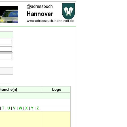
ranche(n)
Logo
|
T
|
U
|
V
|
W
|
X
|
Y
|
Z