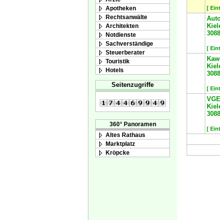
Apotheken
[ Ein
Rechtsanwälte
Auto
Kiel
Architekten
308
Notdienste
Sachverständige
[ Ein
Steuerberater
Kaw
Touristik
Kiel
Hotels
308
Seitenzugriffe
[ Ein
VGE 
Kiel
308
360° Panoramen
[ Ein
Altes Rathaus
Marktplatz
Kröpcke