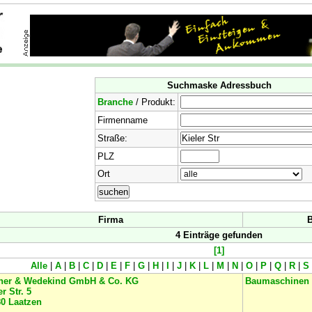
Suchmaske Adressbuch
Branche
/ Produkt:
Firmenname
Straße:
PLZ
Ort
Firma
B
4 Einträge gefunden
[1]
Alle
|
A
|
B
|
C
|
D
|
E
|
F
|
G
|
H
|
I
|
J
|
K
|
L
|
M
|
N
|
O
|
P
|
Q
|
R
|
S
ner & Wedekind GmbH & Co. KG
Baumaschinen
er Str. 5
80
Laatzen