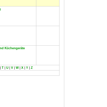
g
und Küchengeräte
|
T
|
U
|
V
|
W
|
X
|
Y
|
Z