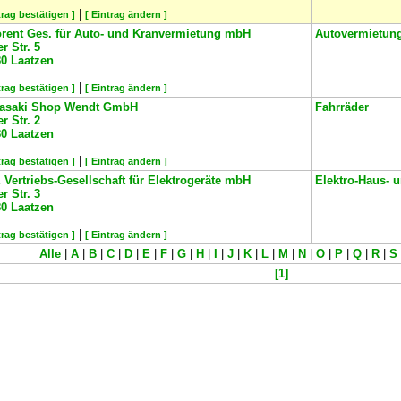
|
trag bestätigen ]
[ Eintrag ändern ]
rent Ges. für Auto- und Kranvermietung mbH
Autovermietun
er Str. 5
80
Laatzen
|
trag bestätigen ]
[ Eintrag ändern ]
asaki Shop Wendt GmbH
Fahrräder
er Str. 2
80
Laatzen
|
trag bestätigen ]
[ Eintrag ändern ]
Vertriebs-Gesellschaft für Elektrogeräte mbH
Elektro-Haus- 
er Str. 3
80
Laatzen
|
trag bestätigen ]
[ Eintrag ändern ]
Alle
|
A
|
B
|
C
|
D
|
E
|
F
|
G
|
H
|
I
|
J
|
K
|
L
|
M
|
N
|
O
|
P
|
Q
|
R
|
S
[1]